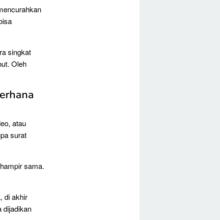
a mencurahkan
bisa
ra singkat
but. Oleh
derhana
eo, atau
pa surat
g hampir sama.
 di akhir
 dijadikan