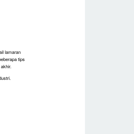
il lamaran
beberapa tips
akhir.
ustri.