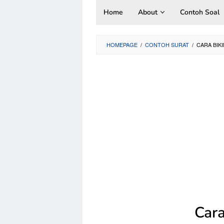
Skip
Home
About
Contoh Soal
to
content
HOMEPAGE
/
CONTOH SURAT
/
CARA BIK
Cara