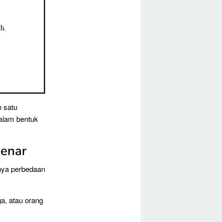
h satu
dalam bentuk
Benar
unya perbedaan
ga, atau orang