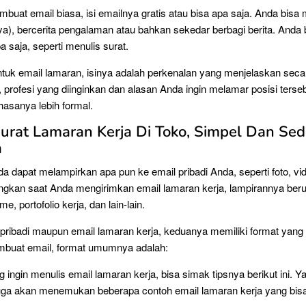
buat email biasa, isi emailnya gratis atau bisa apa saja. Anda bis
caya), bercerita pengalaman atau bahkan sekedar berbagi berita. Anda 
 saja, seperti menulis surat.
uk email lamaran, isinya adalah perkenalan yang menjelaskan seca
a, profesi yang diinginkan dan alasan Anda ingin melamar posisi terse
hasanya lebih formal.
urat Lamaran Kerja Di Toko, Simpel Dan Se
a
 dapat melampirkan apa pun ke email pribadi Anda, seperti foto, vid
ngkan saat Anda mengirimkan email lamaran kerja, lampirannya beru
e, portofolio kerja, dan lain-lain.
l pribadi maupun email lamaran kerja, keduanya memiliki format yan
embuat email, format umumnya adalah:
 ingin menulis email lamaran kerja, bisa simak tipsnya berikut ini. Ya,
juga akan menemukan beberapa contoh email lamaran kerja yang bisa