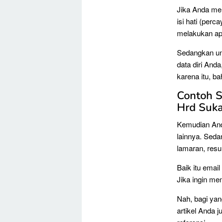
Jika Anda mem
isi hati (per
melakukan apa
Sedangkan unt
data diri And
karena itu, ba
Contoh S
Hrd Suk
Kemudian Anda
lainnya. Seda
lamaran, resum
Baik itu emai
Jika ingin m
Nah, bagi yang
artikel Anda 