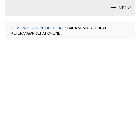
Skip
MENU
to
content
HOMEPAGE
/
CONTOH SURAT
/
CARA MEMBUAT SURAT
KETERANGAN SEHAT ONLINE