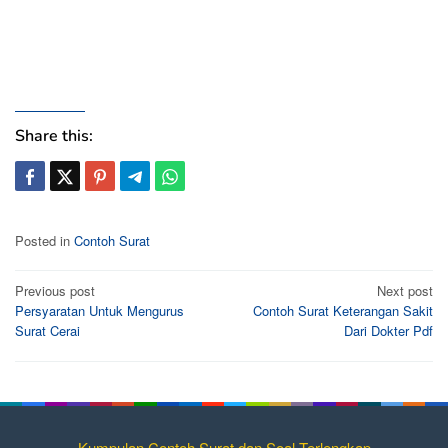
Share this:
Posted in
Contoh Surat
Post
Previous post
Next post
Persyaratan Untuk Mengurus
Contoh Surat Keterangan Sakit
navigation
Surat Cerai
Dari Dokter Pdf
Kumpulan Contoh Surat dan Soal Terlengkap