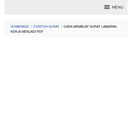
Skip
MENU
to
content
HOMEPAGE
/
CONTOH SURAT
/
CARA MEMBUAT SURAT LAMARAN
KERJA MENJADI PDF