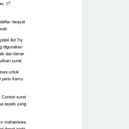
an. 17
aftar riwayat
uat.
late Ad Try
ng digunakan
aik dan benar
lisan surat.
iswa untuk
ti perlu kamu
. Contoh surat
pa aspek yang
 cv mahasiswa
ang dapat anda