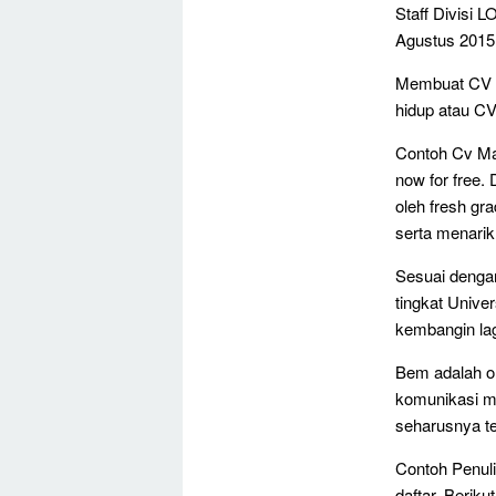
Staff Divisi 
Agustus 2015 0
Membuat CV ad
hidup atau CV
Contoh Cv Ma
now for free.
oleh fresh gr
serta menarik
Sesuai denga
tingkat Unive
kembangin lag
Bem adalah or
komunikasi m
seharusnya te
Contoh Penul
daftar. Berik