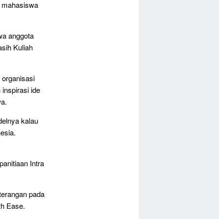
i mahasiswa
wa anggota
sih Kuliah
 organisasi
inspirasi ide
wa.
delnya kalau
esia.
anitiaan Intra
terangan pada
th Ease.