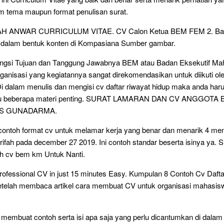
m tema maupun format penulisan surat.
 ANWAR CURRICULUM VITAE. CV Calon Ketua BEM FEM 2. Bag
u dalam bentuk konten di Kompasiana Sumber gambar.
ungsi Tujuan dan Tanggung Jawabnya BEM atau Badan Eksekutif M
anisasi yang kegiatannya sangat direkomendasikan untuk diikuti ol
 dalam menulis dan mengisi cv daftar riwayat hidup maka anda har
hulu beberapa materi penting. SURAT LAMARAN DAN CV ANGGOTA
AS GUNADARMA.
contoh format cv untuk melamar kerja yang benar dan menarik 4 m
irifah pada december 27 2019. Ini contoh standar beserta isinya ya. 
h cv bem km Untuk Nanti.
rofessional CV in just 15 minutes Easy. Kumpulan 8 Contoh Cv Daft
telah membaca artikel cara membuat CV untuk organisasi mahasis
 membuat contoh serta isi apa saja yang perlu dicantumkan di dala