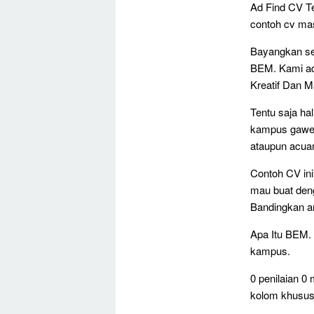
Ad Find CV T
contoh cv mas
Bayangkan se
BEM. Kami ad
Kreatif Dan 
Tentu saja ha
kampus gawe c
ataupun acuan
Contoh CV ini
mau buat deng
Bandingkan an
Apa Itu BEM. 
kampus.
0 penilaian 
kolom khusus 