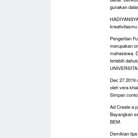
gunakan dala
HADIYANSYAH
kreativitasm
Pengertian F
merupakan org
mahasiswa. Di
terlebih da
UNIVERSIT
Dec 27 2019 
oleh vera kha
Simpan conto
Ad Create a p
Bayangkan se
BEM.
Demikian tips