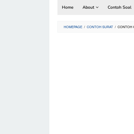
Skip
Home
About
Contoh Soal
to
content
HOMEPAGE
/
CONTOH SURAT
/
CONTOH C