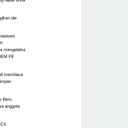
ikan ide
ahasiswa
eh
us mengetahui
 BEM FE
enit membaca
Simpan
ar Bem.
wa anggota
m CV