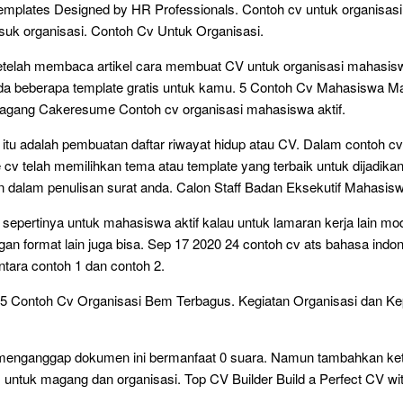
emplates Designed by HR Professionals. Contoh cv untuk organisas
uk organisasi. Contoh Cv Untuk Organisasi.
telah membaca artikel cara membuat CV untuk organisasi mahasis
a beberapa template gratis untuk kamu. 5 Contoh Cv Mahasiswa Ma
Magang Cakeresume Contoh cv organisasi mahasiswa aktif.
l itu adalah pembuatan daftar riwayat hidup atau CV. Dalam contoh cv
v telah memilihkan tema atau template yang terbaik untuk dijadikan 
 dalam penulisan surat anda. Calon Staff Badan Eksekutif Mahasis
 sepertinya untuk mahasiswa aktif kalau untuk lamaran kerja lain mo
an format lain juga bisa. Sep 17 2020 24 contoh cv ats bahasa indon
tara contoh 1 dan contoh 2.
5 Contoh Cv Organisasi Bem Terbagus. Kegiatan Organisasi dan Kep
0 menganggap dokumen ini bermanfaat 0 suara. Namun tambahkan ke
untuk magang dan organisasi. Top CV Builder Build a Perfect CV wi