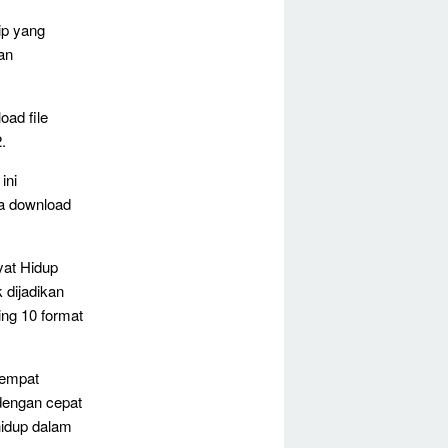
ip yang
an
oad file
.
ini
sa download
yat Hidup
 dijadikan
ing 10 format
tempat
dengan cepat
hidup dalam