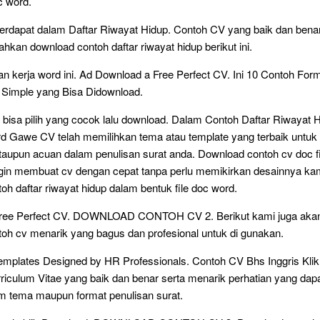
c word.
terdapat dalam Daftar Riwayat Hidup. Contoh CV yang baik dan benar
ahkan download contoh daftar riwayat hidup berikut ini.
n kerja word ini. Ad Download a Free Perfect CV. Ini 10 Contoh For
Simple yang Bisa Didownload.
isa pilih yang cocok lalu download. Dalam Contoh Daftar Riwayat 
d Gawe CV telah memilihkan tema atau template yang terbaik untuk 
 ataupun acuan dalam penulisan surat anda. Download contoh cv doc f
gin membuat cv dengan cepat tanpa perlu memikirkan desainnya kam
oh daftar riwayat hidup dalam bentuk file doc word.
ree Perfect CV. DOWNLOAD CONTOH CV 2. Berikut kami juga aka
oh cv menarik yang bagus dan profesional untuk di gunakan.
emplates Designed by HR Professionals. Contoh CV Bhs Inggris Kli
urriculum Vitae yang baik dan benar serta menarik perhatian yang dap
m tema maupun format penulisan surat.