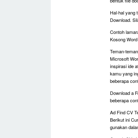
bentuk file do
Hal-hal yang 
Download. Sil
Contoh lamara
Kosong Word 
Teman-teman b
Microsoft Wor
inspirasi ide
kamu yang in
beberapa cont
Download a F
beberapa cont
Ad Find CV T
Berikut ini C
gunakan dala