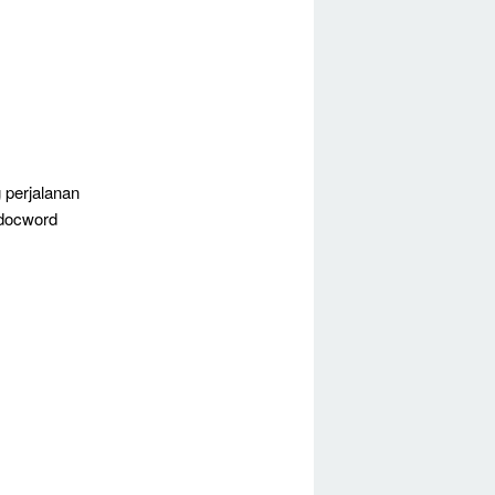
 perjalanan
 docword