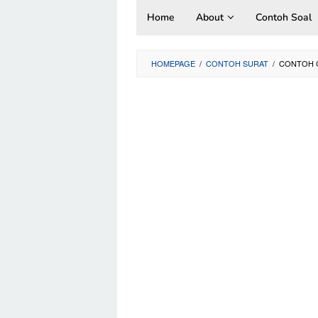
Skip
Home
About
Contoh Soal
to
content
HOMEPAGE
/
CONTOH SURAT
/
CONTOH 