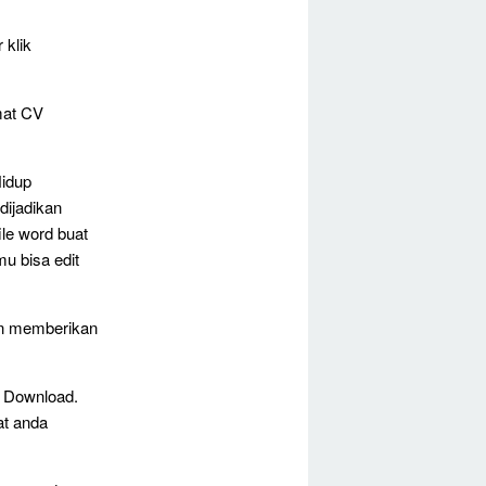
 klik
mat CV
Hidup
dijadikan
ile word buat
u bisa edit
n memberikan
k Download.
at anda