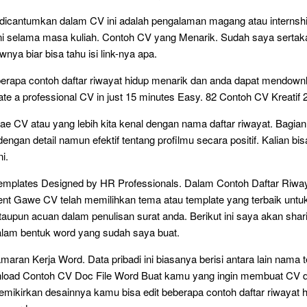
dicantumkan dalam CV ini adalah pengalaman magang atau internsh
ani selama masa kuliah. Contoh CV yang Menarik. Sudah saya sertak
nya biar bisa tahu isi link-nya apa.
eberapa contoh daftar riwayat hidup menarik dan anda dapat mendownl
te a professional CV in just 15 minutes Easy. 82 Contoh CV Kreatif 2
tae CV atau yang lebih kita kenal dengan nama daftar riwayat. Bagian 
engan detail namun efektif tentang profilmu secara positif. Kalian bi
i.
emplates Designed by HR Professionals. Dalam Contoh Daftar Riwa
t Gawe CV telah memilihkan tema atau template yang terbaik untuk
 ataupun acuan dalam penulisan surat anda. Berikut ini saya akan shar
lam bentuk word yang sudah saya buat.
aran Kerja Word. Data pribadi ini biasanya berisi antara lain nama 
nload Contoh CV Doc File Word Buat kamu yang ingin membuat CV 
emikirkan desainnya kamu bisa edit beberapa contoh daftar riwayat 