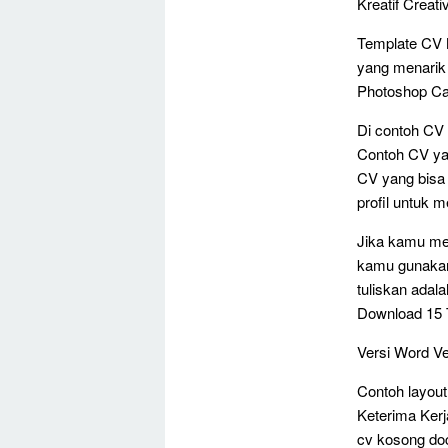
Kreatif Creat
Template CV 
yang menarik 
Photoshop Ca
Di contoh CV 
Contoh CV ya
CV yang bisa 
profil untuk m
Jika kamu men
kamu gunakan 
tuliskan adal
Download 15 T
Versi Word V
Contoh layout
Keterima Kerj
cv kosong do