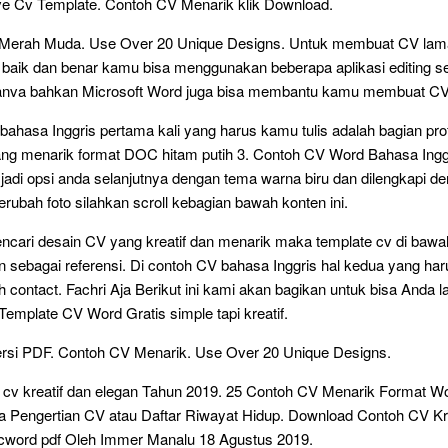
ive Cv Template. Contoh CV Menarik klik Download.
Merah Muda. Use Over 20 Unique Designs. Untuk membuat CV lama
baik dan benar kamu bisa menggunakan beberapa aplikasi editing se
nva bahkan Microsoft Word juga bisa membantu kamu membuat CV
bahasa Inggris pertama kali yang harus kamu tulis adalah bagian pro
ng menarik format DOC hitam putih 3. Contoh CV Word Bahasa Ingg
jadi opsi anda selanjutnya dengan tema warna biru dan dilengkapi de
erubah foto silahkan scroll kebagian bawah konten ini.
cari desain CV yang kreatif dan menarik maka template cv di bawah
sebagai referensi. Di contoh CV bahasa Inggris hal kedua yang ha
ah contact. Fachri Aja Berikut ini kami akan bagikan untuk bisa Anda 
emplate CV Word Gratis simple tapi kreatif.
ersi PDF. Contoh CV Menarik. Use Over 20 Unique Designs.
 cv kreatif dan elegan Tahun 2019. 25 Contoh CV Menarik Format W
a Pengertian CV atau Daftar Riwayat Hidup. Download Contoh CV Kr
cword pdf Oleh Immer Manalu 18 Agustus 2019.