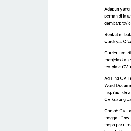
Adapun yang 
pernah di jal
gambarpreview
Berikut ini b
wordnya. Crea
Curriculum vi
menjelaskan d
template CV in
Ad Find CV T
Word Documen
inspirasi ide
CV kosong da
Contoh CV Lam
tanggal. Dow
tanpa perlu m