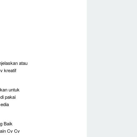
njelaskan atau
 kreatif
skan untuk
di pakai
media
ng Baik
sain Cv Cv