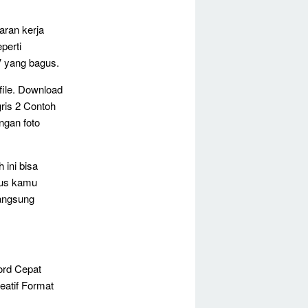
ran kerja
perti
 yang bagus.
file. Download
ris 2 Contoh
ngan foto
 ini bisa
rus kamu
langsung
ord Cepat
eatif Format