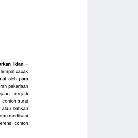
rkan Iklan
–
n tempat bapak
uat oleh para
ran pekerjaan
rjaan menjadi
 contoh surat
n atau bahkan
kamu modiikasi
erensi contoh