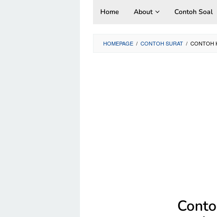
Skip
Home
About
Contoh Soal
to
content
HOMEPAGE
/
CONTOH SURAT
/
CONTOH K
Conto