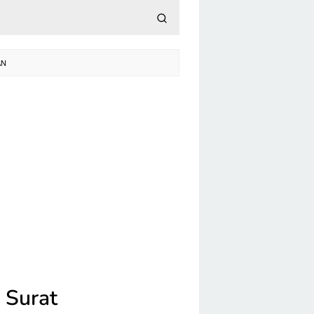
AN
 Surat