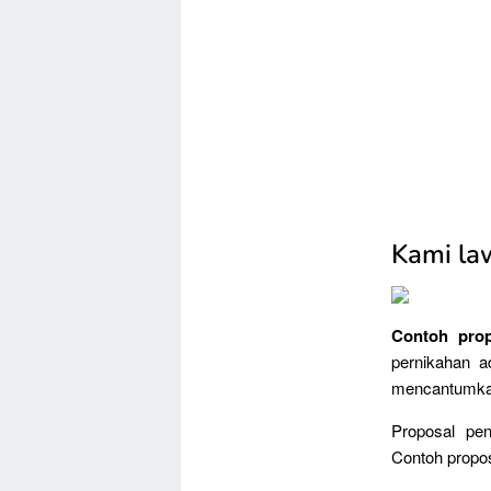
Kami la
Contoh prop
pernikahan a
mencantumkan 
Proposal pe
Contoh propos