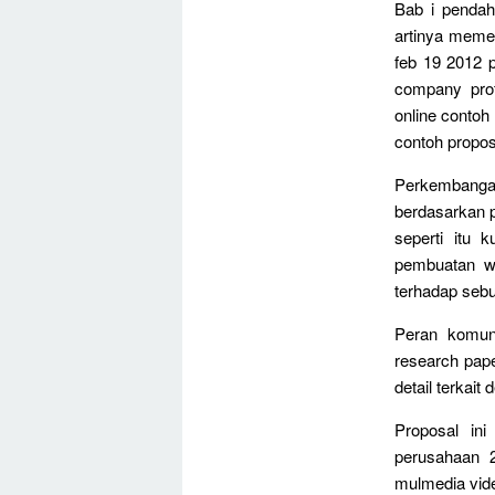
Bab i pendah
artinya meme
feb 19 2012 
company prof
online conto
contoh propo
Perkembangan
berdasarkan 
seperti itu
pembuatan we
terhadap seb
Peran komuni
research pape
detail terkait
Proposal in
perusahaan 
mulmedia vide