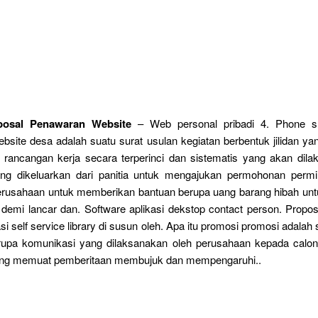
posal Penawaran Website
– Web personal pribadi 4. Phone s
site desa adalah suatu surat usulan kegiatan berbentuk jilidan ya
 rancangan kerja secara terperinci dan sistematis yang akan dila
ang dikeluarkan dari panitia untuk mengajukan permohonan perm
erusahaan untuk memberikan bantuan berupa uang barang hibah un
 demi lancar dan. Software aplikasi dekstop contact person. Propo
si self service library di susun oleh. Apa itu promosi promosi adalah
rupa komunikasi yang dilaksanakan oleh perusahaan kepada calon
ng memuat pemberitaan membujuk dan mempengaruhi..