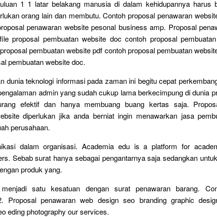
uluan 1 1 latar belakang manusia di dalam kehidupannya harus 
rlukan orang lain dan membutu. Contoh proposal penawaran website
proposal penawaran website pesonal business amp. Proposal pena
ile proposal pembuatan website doc contoh proposal pembuatan
h proposal pembuatan website pdf contoh proposal pembuatan websi
sal pembuatan website doc.
 dunia teknologi informasi pada zaman ini begitu cepat perkemba
pengalaman admin yang sudah cukup lama berkecimpung di dunia pr
 kurang efektif dan hanya membuang buang kertas saja. Propos
bsite diperlukan jika anda berniat ingin menawarkan jasa pemb
uah perusahaan.
kasi dalam organisasi. Academia edu is a platform for acade
rs. Sebab surat hanya sebagai pengantarnya saja sedangkan untuk 
 dengan produk yang.
i menjadi satu kesatuan dengan surat penawaran barang. Com
2. Proposal penawaran web design seo branding graphic desi
o eding photography our services.