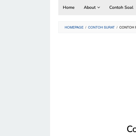
Skip
Home
About
Contoh Soal
to
content
HOMEPAGE
/
CONTOH SURAT
/
CONTOH 
Co