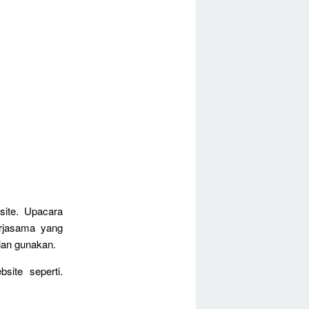
ite. Upacara
erjasama yang
ian gunakan.
ite seperti.