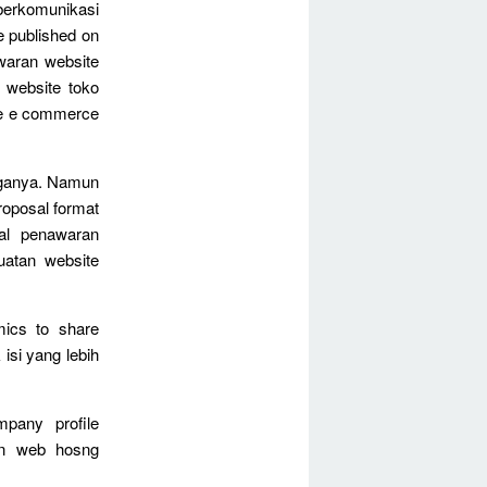
berkomunikasi
 published on
waran website
 website toko
te e commerce
nganya. Namun
oposal format
al penawaran
uatan website
mics to share
isi yang lebih
pany profile
gn web hosng