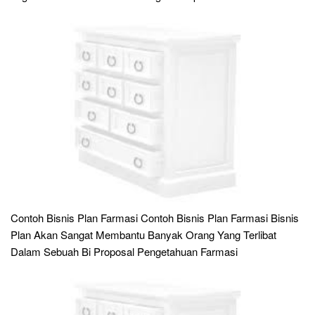
Contoh Bisnis Plan Farmasi Contoh Bisnis Plan Farmasi Bisnis
Plan Akan Sangat Membantu Banyak Orang Yang Terlibat
Dalam Sebuah Bi Proposal Pengetahuan Farmasi