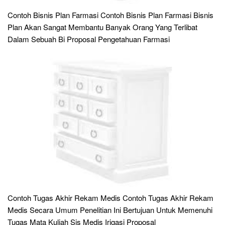
Contoh Bisnis Plan Farmasi Contoh Bisnis Plan Farmasi Bisnis
Plan Akan Sangat Membantu Banyak Orang Yang Terlibat
Dalam Sebuah Bi Proposal Pengetahuan Farmasi
Contoh Tugas Akhir Rekam Medis Contoh Tugas Akhir Rekam
Medis Secara Umum Penelitian Ini Bertujuan Untuk Memenuhi
Tugas Mata Kuliah Sis Medis Irigasi Proposal