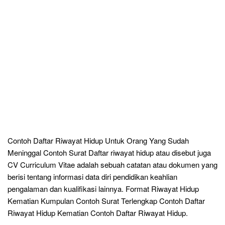
Contoh Daftar Riwayat Hidup Untuk Orang Yang Sudah
Meninggal Contoh Surat Daftar riwayat hidup atau disebut juga
CV Curriculum Vitae adalah sebuah catatan atau dokumen yang
berisi tentang informasi data diri pendidikan keahlian
pengalaman dan kualifikasi lainnya. Format Riwayat Hidup
Kematian Kumpulan Contoh Surat Terlengkap Contoh Daftar
Riwayat Hidup Kematian Contoh Daftar Riwayat Hidup.