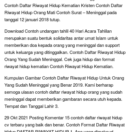
Contoh Daftar Riwayat Hidup Kematian Kristen Contoh Daftar
Riwayat Hidup Orang Mati Contoh Surat – Meninggal pada
tanggal 12 januari 2018 tutup.
Download Contoh undangan tahlil 40 Hari Acara Tahlilan
merupakan suatu bentuk solidaritas antar umat Islam untuk
memberikan doa kepada orang yang meninggal dan support
untuk keluarga yang ditinggalkan. Contoh Daftar Riwayat Hidup
Orang Yang Sudah Meninggal. Cek juga hidup dan format
riwayat hidup kematian Contoh Riwayat Hidup Kematian.
Kumpulan Gambar Contoh Daftar Riwayat Hidup Untuk Orang
Yang Sudah Meninggal yang Benar 2019. Kami berharap
semoga ulasan contoh daftar riwayat hidup orang yang sudah
meninggal dapat memberikan gambaran secara utuh kepada.
Tempat dan Tanggal Lahir 3.
29 Okt 2021 Posting Komentar 15 contoh daftar riwayat hidup
cv terbaru yang baik dan benar. Contoh Format Daftar Riwayat
Hidup DAFTAR RIWAYAT HIDUP 1. Apa yang dimaksud