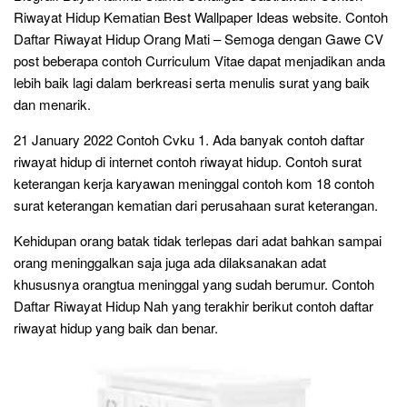
Riwayat Hidup Kematian Best Wallpaper Ideas website. Contoh
Daftar Riwayat Hidup Orang Mati – Semoga dengan Gawe CV
post beberapa contoh Curriculum Vitae dapat menjadikan anda
lebih baik lagi dalam berkreasi serta menulis surat yang baik
dan menarik.
21 January 2022 Contoh Cvku 1. Ada banyak contoh daftar
riwayat hidup di internet contoh riwayat hidup. Contoh surat
keterangan kerja karyawan meninggal contoh kom 18 contoh
surat keterangan kematian dari perusahaan surat keterangan.
Kehidupan orang batak tidak terlepas dari adat bahkan sampai
orang meninggalkan saja juga ada dilaksanakan adat
khususnya orangtua meninggal yang sudah berumur. Contoh
Daftar Riwayat Hidup Nah yang terakhir berikut contoh daftar
riwayat hidup yang baik dan benar.