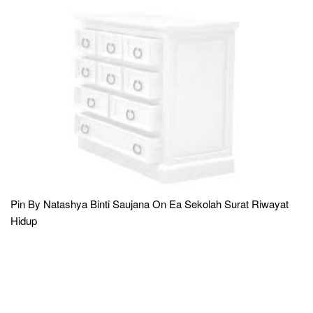
Pin By Natashya Binti Saujana On Ea Sekolah Surat Riwayat
Hidup