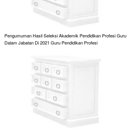
Pengumuman Hasil Seleksi Akademik Pendidikan Profesi Guru
Dalam Jabatan Di 2021 Guru Pendidikan Profesi