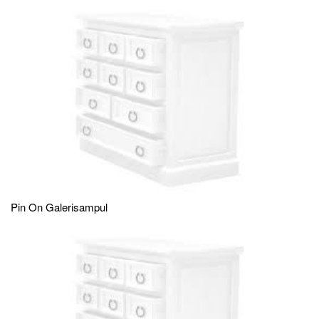
Pin On Galerisampul