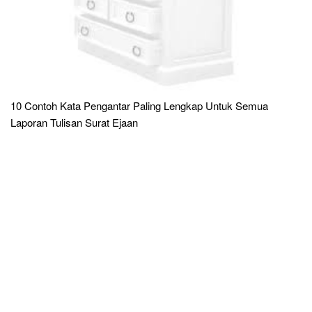
10 Contoh Kata Pengantar Paling Lengkap Untuk Semua
Laporan Tulisan Surat Ejaan