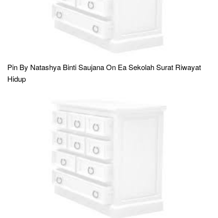
Pin By Natashya Binti Saujana On Ea Sekolah Surat Riwayat
Hidup