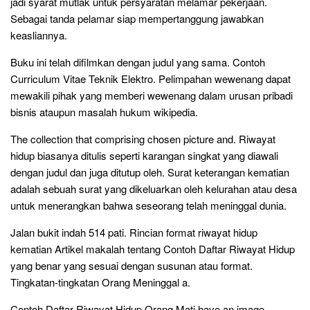
jadi syarat mutlak untuk persyaratan melamar pekerjaan.
Sebagai tanda pelamar siap mempertanggung jawabkan
keasliannya.
Buku ini telah difilmkan dengan judul yang sama. Contoh
Curriculum Vitae Teknik Elektro. Pelimpahan wewenang dapat
mewakili pihak yang memberi wewenang dalam urusan pribadi
bisnis ataupun masalah hukum wikipedia.
The collection that comprising chosen picture and. Riwayat
hidup biasanya ditulis seperti karangan singkat yang diawali
dengan judul dan juga ditutup oleh. Surat keterangan kematian
adalah sebuah surat yang dikeluarkan oleh kelurahan atau desa
untuk menerangkan bahwa seseorang telah meninggal dunia.
Jalan bukit indah 514 pati. Rincian format riwayat hidup
kematian Artikel makalah tentang Contoh Daftar Riwayat Hidup
yang benar yang sesuai dengan susunan atau format.
Tingkatan-tingkatan Orang Meninggal a.
Contoh Daftar Riwayat Hidup Orang Mati have an image