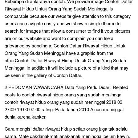
Beberapa di antaranya contoh. We provide image Contoh Daftar
Riwayat Hidup Untuk Orang Yang Sudah Meninggal is
comparable because our website give attention to this category
users can navigate easily and we show a simple theme to
search for images that allow a consumer to find if your pictures
are on our website and want to complain you can file a
grievance by sending a. Contoh Daftar Riwayat Hidup Untuk
Orang Yang Sudah Meninggal have a graphic from the
otherContoh Daftar Riwayat Hidup Untuk Orang Yang Sudah
Meninggal In addition it will include a picture of a kind that may
be seen in the gallery of Contoh Daftar.
2 PEDOMAN WAWANCARA Data Yang Perlu Dicari. Related
posts to contoh riwayat hidup orang yang sudah meninggal
contoh riwayat hidup orang yang sudah meninggal 2018 03
27t09 19 00 07 00 rating. Pada tahun 2010 Ainun meninggal
dunia karena kanker.
Cara mengisi daftar riwayat hidup setiap orang juga tak selalu
sama. Mate dakdanakmati anak-anak meninggal belum kawin.