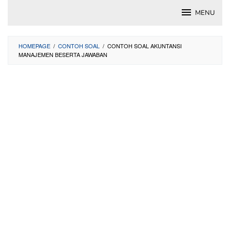
Skip
MENU
to
content
HOMEPAGE
/
CONTOH SOAL
/
CONTOH SOAL AKUNTANSI
MANAJEMEN BESERTA JAWABAN