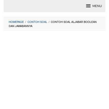
Skip
MENU
to
content
HOMEPAGE
/
CONTOH SOAL
/
CONTOH SOAL ALJABAR BOOLEAN
DAN JAWABANNYA