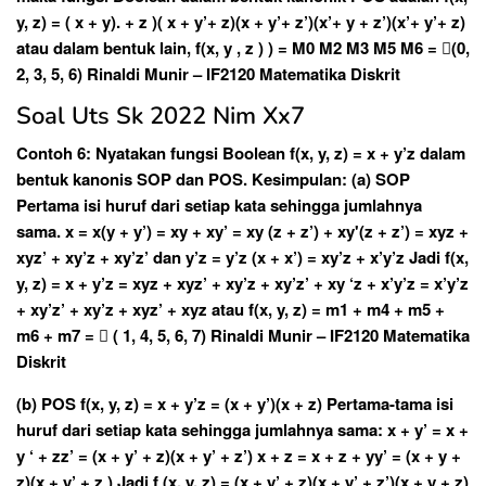
y, z) = ( x + y). + z )( x + y’+ z)(x + y’+ z’)(x’+ y + z’)(x’+ y’+ z)
atau dalam bentuk lain, f(x, y , z ) ) = M0 M2 M3 M5 M6 = (0,
2, 3, 5, 6) Rinaldi Munir – IF2120 Matematika Diskrit
Soal Uts Sk 2022 Nim Xx7
Contoh 6: Nyatakan fungsi Boolean f(x, y, z) = x + y’z dalam
bentuk kanonis SOP dan POS. Kesimpulan: (a) SOP
Pertama isi huruf dari setiap kata sehingga jumlahnya
sama. x = x(y + y’) = xy + xy’ = xy (z + z’) + xy'(z + z’) = xyz +
xyz’ + xy’z + xy’z’ dan y’z = y’z (x + x’) = xy’z + x’y’z Jadi f(x,
y, z) = x + y’z = xyz + xyz’ + xy’z + xy’z’ + xy ‘z + x’y’z = x’y’z
+ xy’z’ + xy’z + xyz’ + xyz atau f(x, y, z) = m1 + m4 + m5 +
m6 + m7 =  ( 1, 4, 5, 6, 7) Rinaldi Munir – IF2120 Matematika
Diskrit
(b) POS f(x, y, z) = x + y’z = (x + y’)(x + z) Pertama-tama isi
huruf dari setiap kata sehingga jumlahnya sama: x + y’ = x +
y ‘ + zz’ = (x + y’ + z)(x + y’ + z’) x + z = x + z + yy’ = (x + y +
z)(x + y’ + z ) Jadi f (x, y, z) = (x + y’ + z)(x + y’ + z’)(x + y + z)