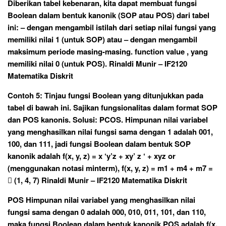
Diberikan tabel kebenaran, kita dapat membuat fungsi
Boolean dalam bentuk kanonik (SOP atau POS) dari tabel
ini: – dengan mengambil istilah dari setiap nilai fungsi yang
memiliki nilai 1 (untuk SOP) atau – dengan mengambil
maksimum periode masing-masing. function value , yang
memiliki nilai 0 (untuk POS). Rinaldi Munir – IF2120
Matematika Diskrit
Contoh 5: Tinjau fungsi Boolean yang ditunjukkan pada
tabel di bawah ini. Sajikan fungsionalitas dalam format SOP
dan POS kanonis. Solusi: PCOS. Himpunan nilai variabel
yang menghasilkan nilai fungsi sama dengan 1 adalah 001,
100, dan 111, jadi fungsi Boolean dalam bentuk SOP
kanonik adalah f(x, y, z) = x ‘y’z + xy’ z ‘ + xyz or
(menggunakan notasi minterm), f(x, y, z) = m1 + m4 + m7 =
 (1, 4, 7) Rinaldi Munir – IF2120 Matematika Diskrit
POS Himpunan nilai variabel yang menghasilkan nilai
fungsi sama dengan 0 adalah 000, 010, 011, 101, dan 110,
maka fungsi Boolean dalam bentuk kanonik POS adalah f(x,