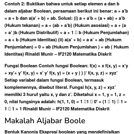
Contoh 2: Buktikan bahwa untuk setiap elemen a dan b
dalam aljabar Boolean, persamaan berikut ini benar: a + a’b
= a + b dan a(a’ + b) = ab. Solusi: (i) a + a’b = (a + ab) + a’b
(Hukum tekanan) = a + (ab + a’b) (Hukum asosiasi) = a + (a
+ a’ )b (Hukum Distributif) = a + 1  b (Hukum Penjumlahan)
= a + b (Hukum Identitas) (ii) a(a’ + b) = a a’ + ab (Hukum
Penjumlahan) = 0 + ab (Hukum Penjumlahan ) = ab ( Hukum
Identitas) Rinaldi Munir – IF2120 Matematika Diskrit
Fungsi Boolean Contoh fungsi Boolean: f(x) = x f(x, y) = x’y
+ xy’+ y’ f(x, y) = x’ y’ f(x, y) = (x + y ) ) )’ f(x, y, z) = xyz’
Setiap variabel dalam fungsi Boolean, termasuk
komplemennya, disebut literal. Fungsi h(x, y, z) = xyz’
memiliki 3 huruf yaitu x, y dan z’. Diketahui x = 1, y = 1, z =
0, nilai fungsinya adalah: h(1, 1, 0) = 1 1  0′ = (1  1)  1 =
1  1 = 1 Rinaldi Munir – IF2120 Matematika Diskrit
Makalah Aljabar Boole
Bentuk Kanonis Ekspresi boolean yang mendefinisikan