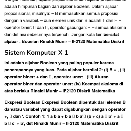
adalah himpunan bagian dari aljabar Boolean. Dalam aljabar
proposisional, misalnya: – B memasukkan semua proposisi
dengan n variabel. – dua elemen unik dari B adalah T dan F, –
operator biner:  dan , operator gabungan: ~ – semua aksioma
dari definisi sebelumnya terpenuhi Dengan kata lain
bersifat
aljabar . Booelan Rinaldi Munir – IF2120 Matematika Diskrit
Sistem Komputer X 1
Ini adalah aljabar Boolean yang paling populer karena
penerapannya yang luas. Pada aljabar bernilai 2: (i) B = , (ii)
operator biner: + dan , operator uner: ‘ (iii) Aturan
operator biner dan operator uner: (iv) Keempat aksioma di
atas berlaku Rinaldi Munir – IF2120 Diskrit Matematika
Ekspresi Boolean Ekspresi Boolean dibentuk dari elemen B
dan/atau variabel yang dapat digabungkan dengan operator
+,  dan ‘. Contoh 1: 1 a b a + b a  b a’ (b + c) a  b’ + a 
b  c’ + b’, dst Rinaldi Munir – IF2120 Matematika Diskrit