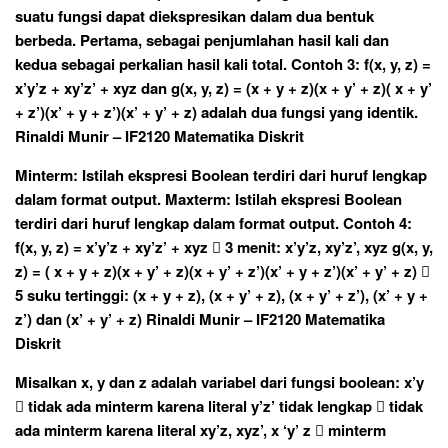
suatu fungsi dapat diekspresikan dalam dua bentuk
berbeda. Pertama, sebagai penjumlahan hasil kali dan
kedua sebagai perkalian hasil kali total. Contoh 3: f(x, y, z) =
x’y’z + xy’z’ + xyz dan g(x, y, z) = (x + y + z)(x + y’ + z)( x + y’
+ z’)(x’ + y + z’)(x’ + y’ + z) adalah dua fungsi yang identik.
Rinaldi Munir – IF2120 Matematika Diskrit
Minterm: Istilah ekspresi Boolean terdiri dari huruf lengkap
dalam format output. Maxterm: Istilah ekspresi Boolean
terdiri dari huruf lengkap dalam format output. Contoh 4:
f(x, y, z) = x’y’z + xy’z’ + xyz  3 menit: x’y’z, xy’z’, xyz g(x, y,
z) = ( x + y + z)(x + y’ + z)(x + y’ + z’)(x’ + y + z’)(x’ + y’ + z) 
5 suku tertinggi: (x + y + z), (x + y’ + z), (x + y’ + z’), (x’ + y +
z’) dan (x’ + y’ + z) Rinaldi Munir – IF2120 Matematika
Diskrit
Misalkan x, y dan z adalah variabel dari fungsi boolean: x’y
 tidak ada minterm karena literal y’z’ tidak lengkap  tidak
ada minterm karena literal xy’z, xyz’, x ‘y’ z  minterm