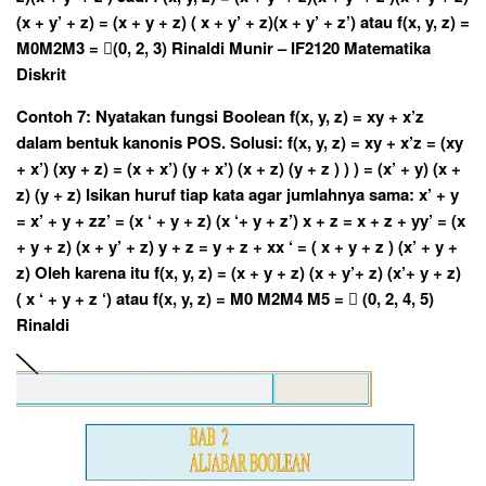
(x + y’ + z) = (x + y + z) ( x + y’ + z)(x + y’ + z’) atau f(x, y, z) =
M0M2M3 = (0, 2, 3) Rinaldi Munir – IF2120 Matematika
Diskrit
Contoh 7: Nyatakan fungsi Boolean f(x, y, z) = xy + x’z
dalam bentuk kanonis POS. Solusi: f(x, y, z) = xy + x’z = (xy
+ x’) (xy + z) = (x + x’) (y + x’) (x + z) (y + z ) ) ) = (x’ + y) (x +
z) (y + z) Isikan huruf tiap kata agar jumlahnya sama: x’ + y
= x’ + y + zz’ = (x ‘ + y + z) (x ‘+ y + z’) x + z = x + z + yy’ = (x
+ y + z) (x + y’ + z) y + z = y + z + xx ‘ = ( x + y + z ) (x’ + y +
z) Oleh karena itu f(x, y, z) = (x + y + z) (x + y’+ z) (x’+ y + z)
( x ‘ + y + z ‘) atau f(x, y, z) = M0 M2M4 M5 =  (0, 2, 4, 5)
Rinaldi