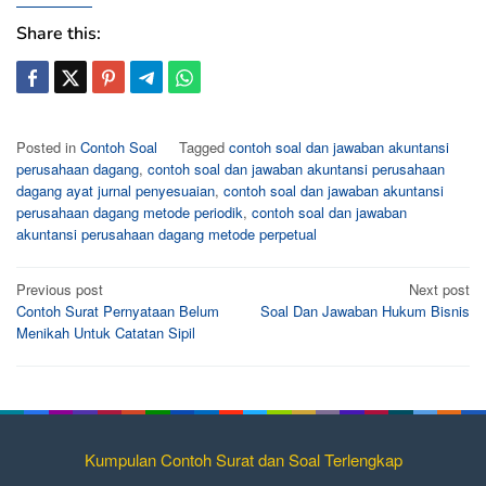
Share this:
Posted in
Contoh Soal
Tagged
contoh soal dan jawaban akuntansi
perusahaan dagang
,
contoh soal dan jawaban akuntansi perusahaan
dagang ayat jurnal penyesuaian
,
contoh soal dan jawaban akuntansi
perusahaan dagang metode periodik
,
contoh soal dan jawaban
akuntansi perusahaan dagang metode perpetual
Post
Previous post
Next post
Contoh Surat Pernyataan Belum
Soal Dan Jawaban Hukum Bisnis
navigation
Menikah Untuk Catatan Sipil
Kumpulan Contoh Surat dan Soal Terlengkap