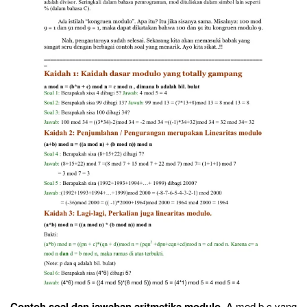
Contoh soal dan jawaban aritmetika modulo
. A mod b c yang