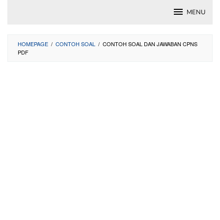
Skip
MENU
to
content
HOMEPAGE
/
CONTOH SOAL
/
CONTOH SOAL DAN JAWABAN CPNS
PDF