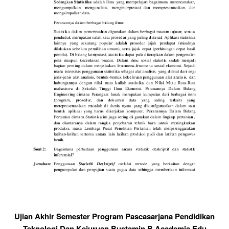
Ujian Akhir Semester Program Pascasarjana Pendidikan
Teknologi Dan Kejuruan Bustamin B Academia Edu