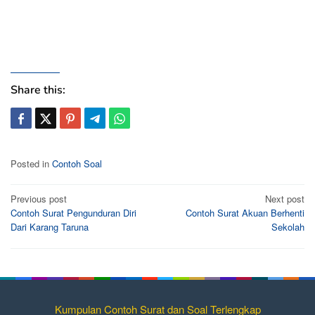
Share this:
Posted in
Contoh Soal
Post
Previous post
Next post
Contoh Surat Pengunduran Diri
Contoh Surat Akuan Berhenti
navigation
Dari Karang Taruna
Sekolah
Kumpulan Contoh Surat dan Soal Terlengkap