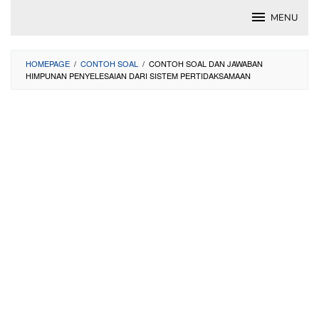
Skip
MENU
to
content
HOMEPAGE
/
CONTOH SOAL
/
CONTOH SOAL DAN JAWABAN
HIMPUNAN PENYELESAIAN DARI SISTEM PERTIDAKSAMAAN