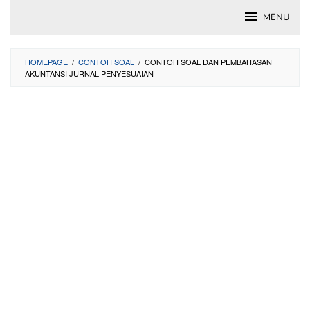
Skip
MENU
to
content
HOMEPAGE
/
CONTOH SOAL
/
CONTOH SOAL DAN PEMBAHASAN
AKUNTANSI JURNAL PENYESUAIAN