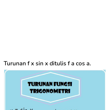
Turunan f x sin x ditulis f a cos a.