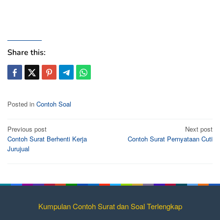
Share this:
Posted in
Contoh Soal
Post
Previous post
Next post
Contoh Surat Berhenti Kerja
Contoh Surat Pernyataan Cuti
navigation
Jurujual
Kumpulan Contoh Surat dan Soal Terlengkap