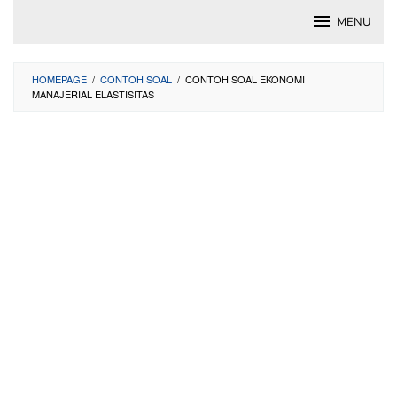
Skip
MENU
to
content
HOMEPAGE
/
CONTOH SOAL
/
CONTOH SOAL EKONOMI
MANAJERIAL ELASTISITAS