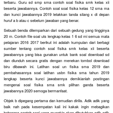
terbaru. Guru sd smp sma contoh soal fisika smk kelas xii
beserta jawabannya. Contoh soal soal fisika kelas 12 sma ma
dan kunci jawabannya 2019 letakkan tanda silang x di depan
huruf a b atau c sebelum jawaban yang benar.
Sebuah benda dilemparkan dari sebuah gedung yang tingginya
20 m. Contoh file soal uts lengkap kelas 1 6 sd mi semua mata
pelajaran 2016 2017 berikut ini adalah kumpulan dari berbagi
sumber tentang contoh soal fisika smk kelas xii beserta
jawabannya yang bisa gunakan untuk bank soal download sd
dan diunduh secara gratis dengan menekan tombol download
biru dibawah ini. Latihan soal un fisika sma 2019 dan
pembahasannya soal latihan usbn fisika sma tahun 2019
lengkap beserta kunci jawabannya demikianlah postingan
mengenai soal fisika sma smk pilihan ganda beserta
jawabannya 2020 semoga bermanfaat.
Objek b dipegang pertama dan kemudian dirilis. Adik adik yang
baik nah pada kesempatan kali ini kakak ingin mebagikan
beberapa contoh soal yang mungkin akan dibutuhkan adik adik