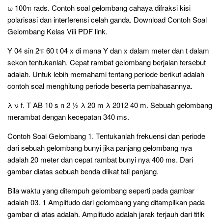
ω 100π rads. Contoh soal gelombang cahaya difraksi kisi
polarisasi dan interferensi celah ganda. Download Contoh Soal
Gelombang Kelas Viii PDF link.
Y 04 sin 2π 60 t 04 x di mana Y dan x dalam meter dan t dalam
sekon tentukanlah. Cepat rambat gelombang berjalan tersebut
adalah. Untuk lebih memahami tentang periode berikut adalah
contoh soal menghitung periode beserta pembahasannya.
λ ν f. T AB 10 s n 2 ½ λ 20 m λ 2012 40 m. Sebuah gelombang
merambat dengan kecepatan 340 ms.
Contoh Soal Gelombang 1. Tentukanlah frekuensi dan periode
dari sebuah gelombang bunyi jika panjang gelombang nya
adalah 20 meter dan cepat rambat bunyi nya 400 ms. Dari
gambar diatas sebuah benda diikat tali panjang.
Bila waktu yang ditempuh gelombang seperti pada gambar
adalah 03. 1 Amplitudo dari gelombang yang ditampilkan pada
gambar di atas adalah. Amplitudo adalah jarak terjauh dari titik