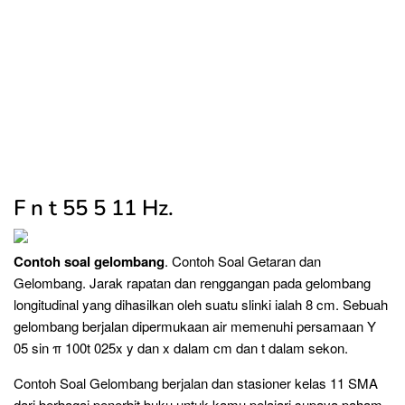
F n t 55 5 11 Hz.
Contoh soal gelombang
. Contoh Soal Getaran dan
Gelombang. Jarak rapatan dan renggangan pada gelombang
longitudinal yang dihasilkan oleh suatu slinki ialah 8 cm. Sebuah
gelombang berjalan dipermukaan air memenuhi persamaan Y
05 sin π 100t 025x y dan x dalam cm dan t dalam sekon.
Contoh Soal Gelombang berjalan dan stasioner kelas 11 SMA
dari berbagai penerbit buku untuk kamu pelajari supaya paham