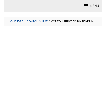
Skip
MENU
to
content
HOMEPAGE
/
CONTOH SURAT
/
CONTOH SURAT AKUAN BEKERJA