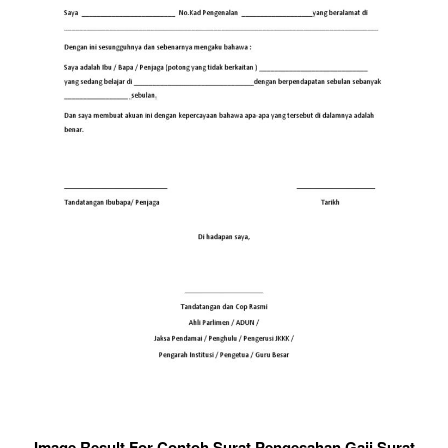
Image Result For Contoh Surat Pengesahan Gaji Surat