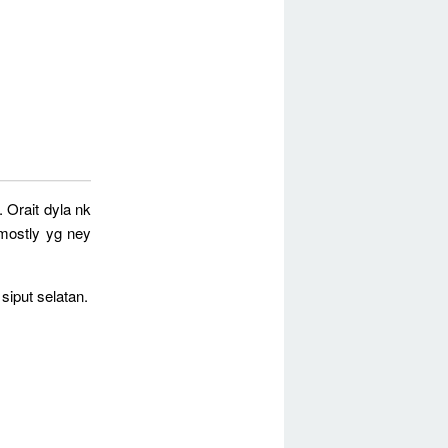
 Orait dyla nk
 mostly yg ney
iput selatan.