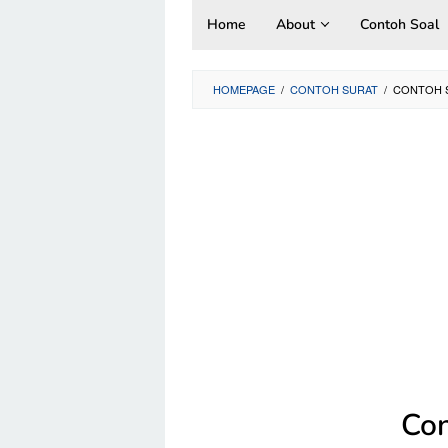
Skip
Home
About
Contoh Soal
to
content
HOMEPAGE
/
CONTOH SURAT
/
CONTOH S
Con