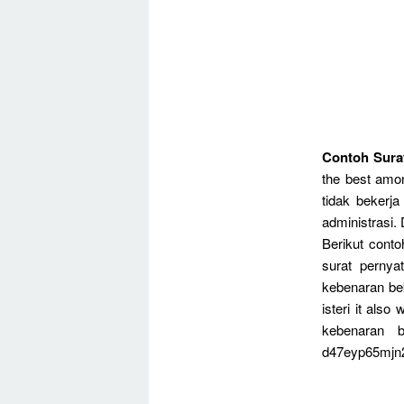
Contoh Surat
the best amo
tidak bekerja
administrasi.
Berikut conto
surat pernya
kebenaran bek
isteri it also
kebenaran b
d47eyp65mjn2