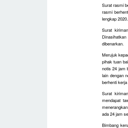
Surat rasmi be
rasmi berhent
lengkap 2020.
Surat kirim
Dinasihatkan 
dibenarkan.
Merujuk kepa
pihak tuan ba
notis 24 jam 
lain dengan n
berhenti kerj
Surat kirima
mendapat taw
menerangkan 
ada 24 jam s
Bimbang kena 