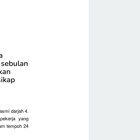
a
 sebulan
kan
sikap
asmi darjah 4.
pekerja yang
alam tempoh 24