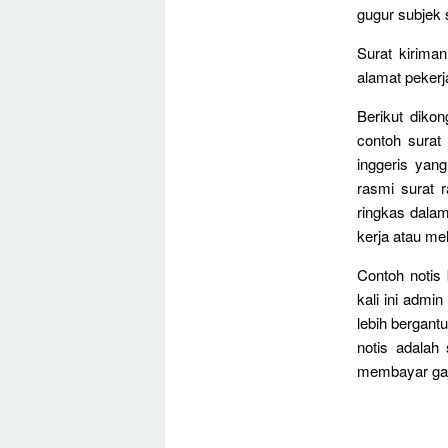
gugur subjek
Surat kirima
alamat pekerja
Berikut diko
contoh surat 
inggeris yan
rasmi surat 
ringkas dalam
kerja atau me
Contoh notis
kali ini admi
lebih bergant
notis adalah
membayar gaji