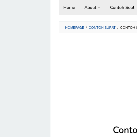
Skip
Home
About
Contoh Soal
to
content
HOMEPAGE
/
CONTOH SURAT
/
CONTOH S
Conto