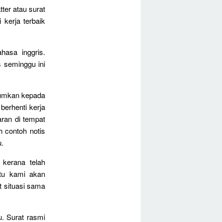
tter atau surat
 kerja terbaik
asa inggris.
s seminggu ini
lumkan kepada
berhenti kerja
aran di tempat
h contoh notis
u.
 kerana telah
itu kami akan
 situasi sama
u. Surat rasmi