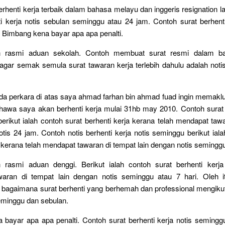
rhenti kerja terbaik dalam bahasa melayu dan inggeris resignation la
i kerja notis sebulan seminggu atau 24 jam. Contoh surat berhenti
 Bimbang kena bayar apa apa penalti.
an rasmi aduan sekolah. Contoh membuat surat resmi dalam bah
agar semak semula surat tawaran kerja terlebih dahulu adalah noti
da perkara di atas saya ahmad farhan bin ahmad fuad ingin memak
hawa saya akan berhenti kerja mulai 31hb may 2010. Contoh surat 
berikut ialah contoh surat berhenti kerja kerana telah mendapat taw
otis 24 jam. Contoh notis berhenti kerja notis seminggu berikut iala
a kerana telah mendapat tawaran di tempat lain dengan notis semingg
n rasmi aduan denggi. Berikut ialah contoh surat berhenti kerja
aran di tempat lain dengan notis seminggu atau 7 hari. Oleh 
bagaimana surat berhenti yang berhemah dan professional mengikut
eminggu dan sebulan.
bayar apa apa penalti. Contoh surat berhenti kerja notis semingg