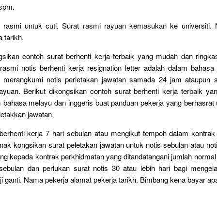
 spm.
n rasmi untuk cuti. Surat rasmi rayuan kemasukan ke universiti.
 tarikh.
ngsikan contoh surat berhenti kerja terbaik yang mudah dan ringka
rasmi notis berhenti kerja resignation letter adalah dalam bahas
g merangkumi notis perletakan jawatan samada 24 jam ataupun s
rayuan. Berikut dikongsikan contoh surat berhenti kerja terbaik y
 bahasa melayu dan inggeris buat panduan pekerja yang berhasrat 
letakkan jawatan.
 berhenti kerja 7 hari sebulan atau mengikut tempoh dalam kontrak
n nak kongsikan surat peletakan jawatan untuk notis sebulan atau noti
ung kepada kontrak perkhidmatan yang ditandatangani jumlah norma
 sebulan dan perlukan surat notis 30 atau lebih hari bagi menge
 ganti. Nama pekerja alamat pekerja tarikh. Bimbang kena bayar apa