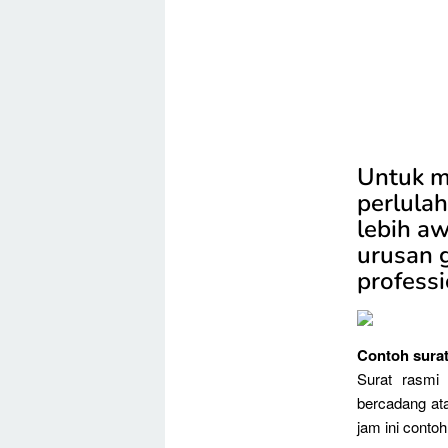
Untuk m
perlula
lebih a
urusan g
profess
Contoh surat
Surat rasmi
bercadang ata
jam ini contoh