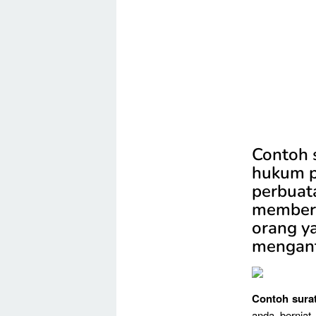
Contoh 
hukum p
perbuat
memberi
orang y
menganti
Contoh sura
anda berniat