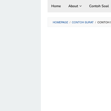
Skip
Home
About
Contoh Soal
to
content
HOMEPAGE
/
CONTOH SURAT
/
CONTOH 