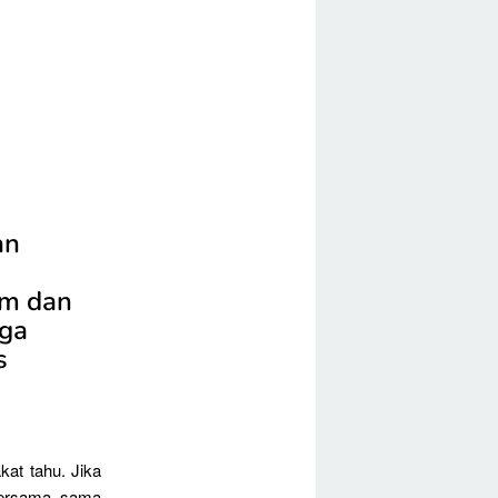
an
um dan
gga
s
kat tahu. Jika
 bersama sama