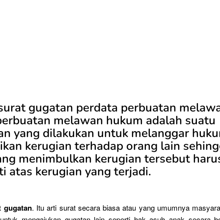
surat gugatan perdata perbuatan melaw
erbuatan melawan hukum adalah suatu
an yang dilakukan untuk melanggar huk
kan kerugian terhadap orang lain sehin
ang menimbulkan kerugian tersebut haru
 atas kerugian yang terjadi.
t gugatan
. Itu arti surat secara biasa atau yang umumnya masyara
 untuk mengajukan gugatan lain seperti hak asuh anak secara