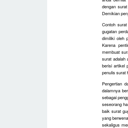
dengan surat
Demikian penj
Contoh surat
gugatan perd
dimiliki oleh
Karena pent
membuat surat
surat adalah
berisi artike
penulis surat
Pengertian 
dalamnya ber
sebagai pengg
seseorang ha
baik surat g
yang berwena
sekaligus me