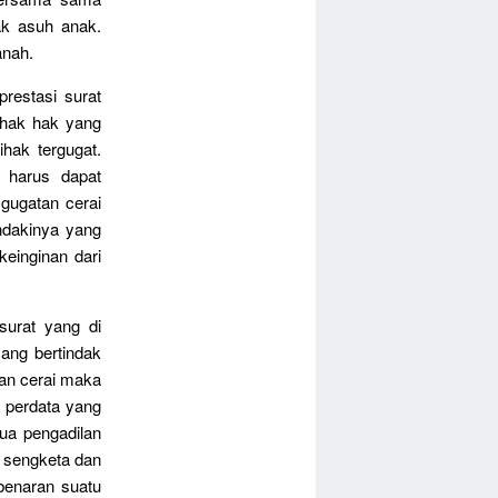
ak asuh anak.
anah.
restasi surat
 hak hak yang
ihak tergugat.
 harus dapat
 gugatan cerai
ndakinya yang
keinginan dari
urat yang di
ang bertindak
kan cerai maka
 perdata yang
ua pengadilan
 sengketa dan
benaran suatu