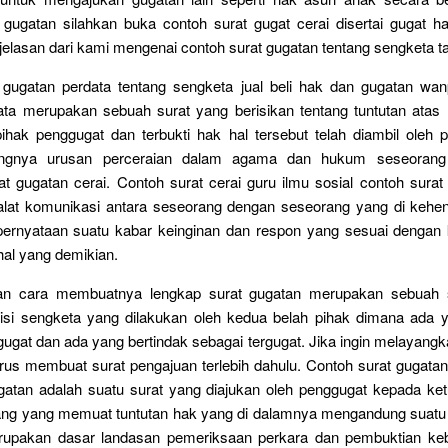
 gugatan silahkan buka contoh surat gugat cerai disertai gugat h
elasan dari kami mengenai contoh surat gugatan tentang sengketa t
 gugatan perdata tentang sengketa jual beli hak dan gugatan wanp
ata merupakan sebuah surat yang berisikan tentang tuntutan atas
 pihak penggugat dan terbukti hak hal tersebut telah diambil oleh p
ingnya urusan perceraian dalam agama dan hukum seseorang
 gugatan cerai. Contoh surat cerai guru ilmu sosial contoh surat
 alat komunikasi antara seseorang dengan seseorang yang di kehe
l pernyataan suatu kabar keinginan dan respon yang sesuai dengan 
 hal yang demikian.
dan cara membuatnya lengkap surat gugatan merupakan sebuah s
isi sengketa yang dilakukan oleh kedua belah pihak dimana ada y
ugat dan ada yang bertindak sebagai tergugat. Jika ingin melayang
rus membuat surat pengajuan terlebih dahulu. Contoh surat gugatan
ugatan adalah suatu surat yang diajukan oleh penggugat kepada ket
ng yang memuat tuntutan hak yang di dalamnya mengandung suatu
rupakan dasar landasan pemeriksaan perkara dan pembuktian ke