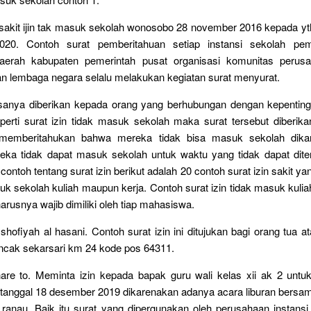
 sakit ijin tak masuk sekolah wonosobo 28 november 2016 kepada yt
2020. Contoh surat pemberitahuan setiap instansi sekolah pem
aerah kabupaten pemerintah pusat organisasi komunitas perusa
n lembaga negara selalu melakukan kegiatan surat menyurat.
iasanya diberikan kepada orang yang berhubungan dengan kepentin
perti surat izin tidak masuk sekolah maka surat tersebut diberika
 memberitahukan bahwa mereka tidak bisa masuk sekolah dikar
eka tidak dapat masuk sekolah untuk waktu yang tidak dapat dite
 contoh tentang surat izin berikut adalah 20 contoh surat izin sakit y
suk sekolah kuliah maupun kerja. Contoh surat izin tidak masuk kulia
harusnya wajib dimiliki oleh tiap mahasiswa.
hofiyah al hasani. Contoh surat izin ini ditujukan bagi orang tua at
ncak sekarsari km 24 kode pos 64311.
hare to. Meminta izin kepada bapak guru wali kelas xii ak 2 untu
 tanggal 18 desember 2019 dikarenakan adanya acara liburan bersam
 ranau. Baik itu surat yang dipergunakan oleh perusahaan instansi