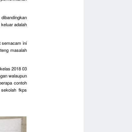
 dibandingkan
 keluar adalah
t semacam ini
teng masalah
i kelas 2018 03
ingan walaupun
berapa contoh
 sekolah fkps