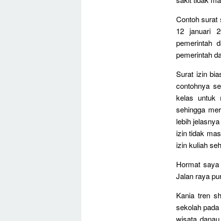
Contoh surat
12 januari 
pemerintah d
pemerintah da
Surat izin b
contohnya se
kelas untuk
sehingga mer
lebih jelasnya
izin tidak ma
izin kuliah se
Hormat saya s
Jalan raya pu
Kania tren s
sekolah pada
wisata danau