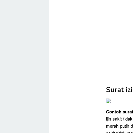
Surat iz
Contoh surat 
ijin sakit tid
merah putih d
sakit tidak m