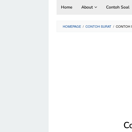
Skip
Home
About
Contoh Soal
to
content
HOMEPAGE
/
CONTOH SURAT
/
CONTOH S
Co