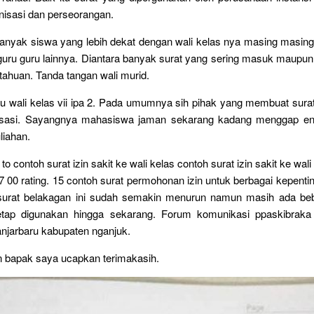
nisasi dan perseorangan.
banyak siswa yang lebih dekat dengan wali kelas nya masing masing
uru guru lainnya. Diantara banyak surat yang sering masuk maupun
tahuan. Tanda tangan wali murid.
ru wali kelas vii ipa 2. Pada umumnya sih pihak yang membuat sura
nisasi. Sayangnya mahasiswa jaman sekarang kadang menggap en
liahan.
to contoh surat izin sakit ke wali kelas contoh surat izin sakit ke wal
7 00 rating. 15 contoh surat permohonan izin untuk berbagai kepent
urat belakagan ini sudah semakin menurun namun masih ada be
etap digunakan hingga sekarang. Forum komunikasi ppaskibraka
njarbaru kabupaten nganjuk.
n bapak saya ucapkan terimakasih.