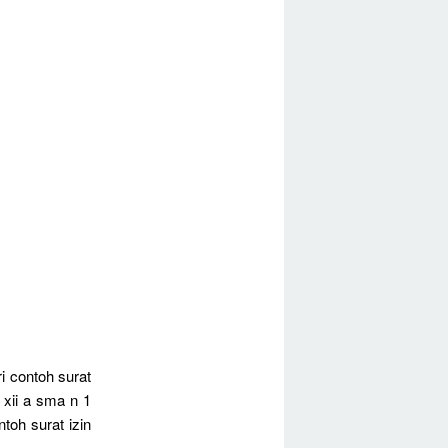
i contoh surat
s xii a sma n 1
toh surat izin