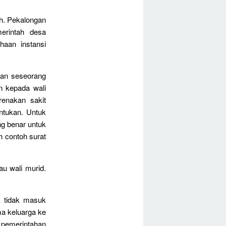
h. Pekalongan
erintah desa
haan instansi
gan seseorang
n kepada wali
enakan sakit
ntukan. Untuk
ang benar untuk
h contoh surat
au wali murid.
k tidak masuk
a keluarga ke
 pemerintahan