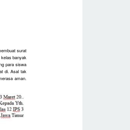
membuat surat
i kelas banyak
ng para siswa
t di. Asal tak
 merasa aman.