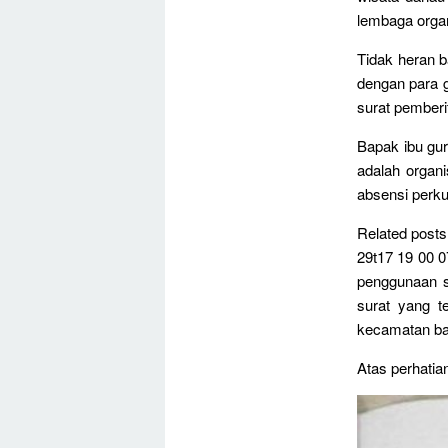
lembaga orga
Tidak heran 
dengan para g
surat pemberi
Bapak ibu gu
adalah orga
absensi perku
Related posts 
29t17 19 00 0
penggunaan s
surat yang t
kecamatan ba
Atas perhatia