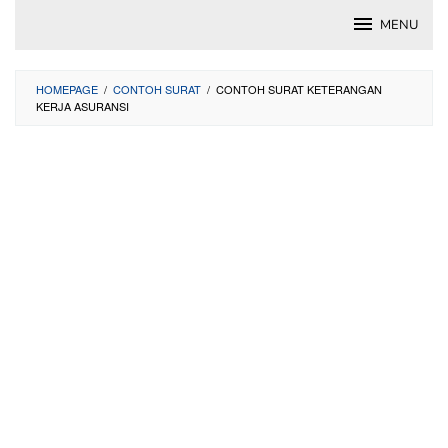
Skip
MENU
to
content
HOMEPAGE
/
CONTOH SURAT
/
CONTOH SURAT KETERANGAN
KERJA ASURANSI