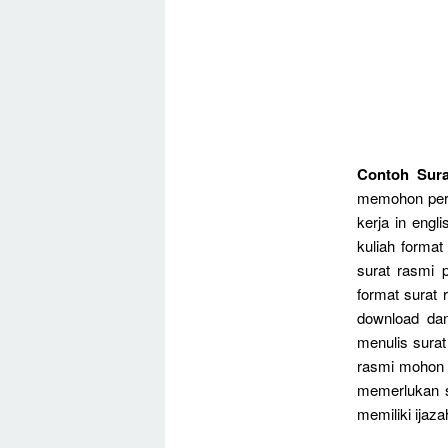
Contoh Sura
memohon perk
kerja in engl
kuliah forma
surat rasmi 
format surat 
download dan
menulis surat
rasmi mohon c
memerlukan s
memiliki ijaza