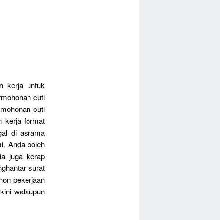
 kerja untuk
rmohonan cuti
ermohonan cuti
 kerja format
gal di asrama
mi. Anda boleh
ia juga kerap
nghantar surat
ohon pekerjaan
kini walaupun