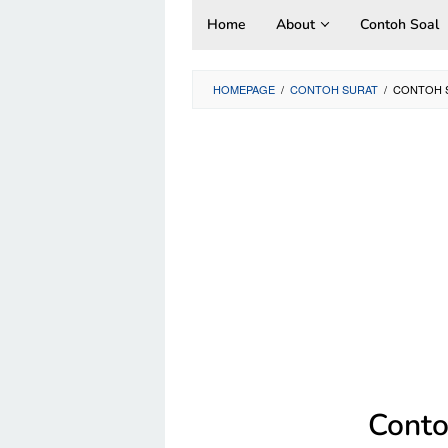
Skip
Home
About
Contoh Soal
to
content
HOMEPAGE
/
CONTOH SURAT
/
CONTOH S
Conto