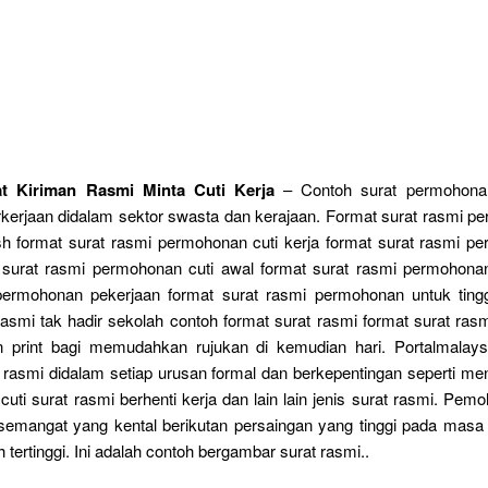
t Kiriman Rasmi Minta Cuti Kerja
– Contoh surat permohonan
erjaan didalam sektor swasta dan kerajaan. Format surat rasmi pe
ish format surat rasmi permohonan cuti kerja format surat rasmi p
t surat rasmi permohonan cuti awal format surat rasmi permohonan
permohonan pekerjaan format surat rasmi permohonan untuk ting
rasmi tak hadir sekolah contoh format surat rasmi format surat ras
 print bagi memudahkan rujukan di kemudian hari. Portalmalays
 rasmi didalam setiap urusan formal dan berkepentingan seperti me
uti surat rasmi berhenti kerja dan lain lain jenis surat rasmi. Pem
emangat yang kental berikutan persaingan yang tinggi pada masa 
h tertinggi. Ini adalah contoh bergambar surat rasmi..