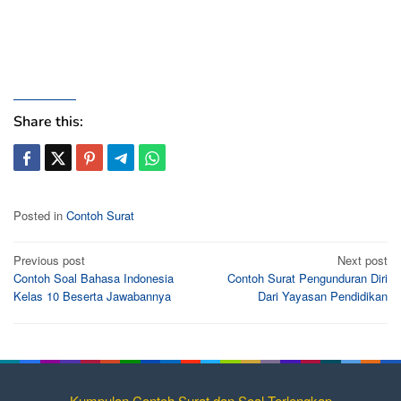
Share this:
Posted in
Contoh Surat
Post
Previous post
Next post
Contoh Soal Bahasa Indonesia
Contoh Surat Pengunduran Diri
navigation
Kelas 10 Beserta Jawabannya
Dari Yayasan Pendidikan
Kumpulan Contoh Surat dan Soal Terlengkap