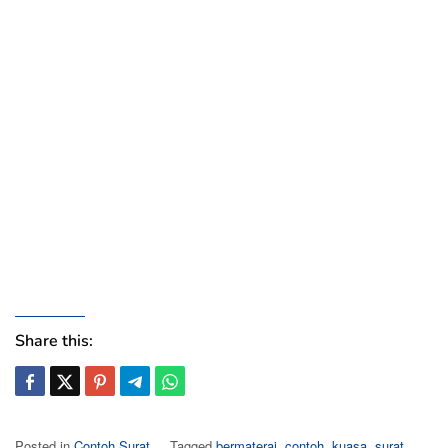
Share this:
Posted in
Contoh Surat
Tagged
bermaterai
,
contoh
,
kuasa
,
surat