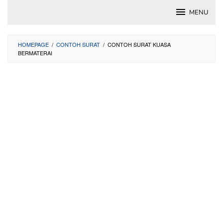
Skip
MENU
to
content
HOMEPAGE
/
CONTOH SURAT
/
CONTOH SURAT KUASA
BERMATERAI