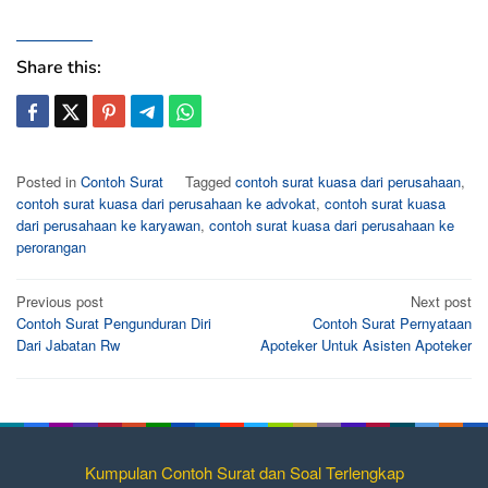
Share this:
Posted in
Contoh Surat
Tagged
contoh surat kuasa dari perusahaan
,
contoh surat kuasa dari perusahaan ke advokat
,
contoh surat kuasa
dari perusahaan ke karyawan
,
contoh surat kuasa dari perusahaan ke
perorangan
Post
Previous post
Next post
Contoh Surat Pengunduran Diri
Contoh Surat Pernyataan
navigation
Dari Jabatan Rw
Apoteker Untuk Asisten Apoteker
Kumpulan Contoh Surat dan Soal Terlengkap