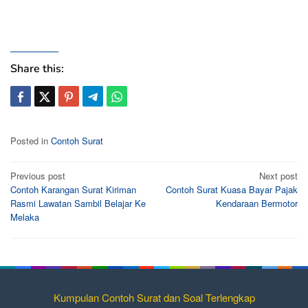
Share this:
Posted in
Contoh Surat
Post
Previous post
Next post
Contoh Karangan Surat Kiriman
Contoh Surat Kuasa Bayar Pajak
navigation
Rasmi Lawatan Sambil Belajar Ke
Kendaraan Bermotor
Melaka
Kumpulan Contoh Surat dan Soal Terlengkap