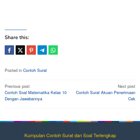
Share this:
Posted in
Contoh Surat
Post
Previous post
Next post
Contoh Soal Matematika Kelas 10
Contoh Surat Akuan Penerimaan
navigation
Dengan Jawabannya
Cek
Kumpulan Contoh Surat dan Soal Terlengkap