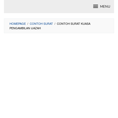
Skip
MENU
to
content
HOMEPAGE
/
CONTOH SURAT
/
CONTOH SURAT KUASA
PENGAMBILAN IJAZAH