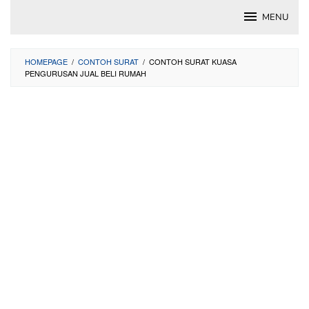
Skip
MENU
to
content
HOMEPAGE
/
CONTOH SURAT
/
CONTOH SURAT KUASA
PENGURUSAN JUAL BELI RUMAH