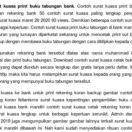
t kuasa print buku tabungan bank
. Contoh surat kuasa print 
ran rekening bank 50 contoh surat kuasa paling lengkap pen
urat kuasa maret 28 2020 93 views. Demikian beberapa contoh sur
bagai keperluan. Contoh surat kuasa print buku tabungan di bank mandi
uran yang lumayan diperketat sekarang untuk mencetak print out 
kup dengan membawa buku tabungan dengan cara dititipkan kepada or
unakan rekening bank tersebut diatas atas nama muhammad il
ai dan print buku tabungan. Download contoh surat kuasa cetak bu
yang dapat diunduh secara lengkap dan gratis tanpa perlu daftar.
in titip maka kita harus melampirkan surat kuasa kepada orang yang ki
orang yang mempunyai buku tabungan tersebut.
 kuasa ke bank untuk print rekening koran backup gambar conto
ng koran feitanisme surat kuasa kepentingan pengambilan buku 
at kuasa bank mandiri contoh surat kuasa cetak rekening koran
urat kuasa lengkap untuk berbagai keperluan seruniid. Admin dar
t 2019 juga mengumpulkan gambar gambar lainnya terkait surat kua
k mandiri dibawah ini. Nah kami sudah menyediakan ribuan conto