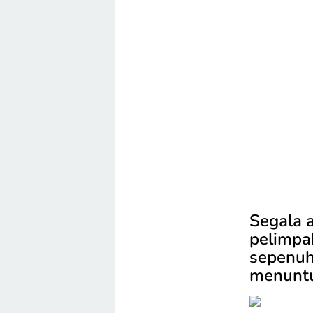
Segala a
pelimpa
sepenuh
menuntu 