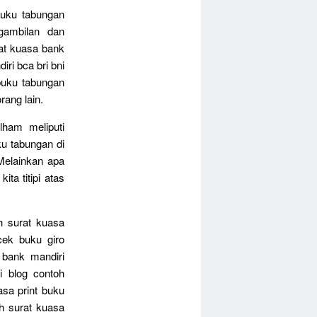
buku tabungan
gambilan dan
at kuasa bank
ri bca bri bni
buku tabungan
ang lain.
ham meliputi
ku tabungan di
 Melainkan apa
ta titipi atas
h surat kuasa
cek buku giro
 bank mandiri
i blog contoh
sa print buku
h surat kuasa