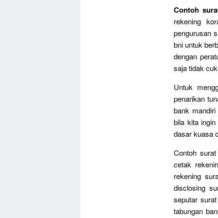
Contoh sura
rekening ko
pengurusan s
bni untuk ber
dengan perat
saja tidak cu
Untuk mengg
penarikan tun
bank mandiri 
bila kita ing
dasar kuasa 
Contoh surat
cetak rekeni
rekening sur
disclosing s
seputar sura
tabungan ban