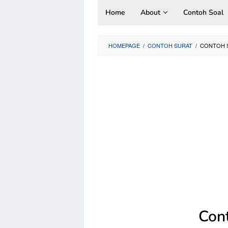
Skip
Home
About
Contoh Soal
to
content
HOMEPAGE
/
CONTOH SURAT
/
CONTOH S
Con