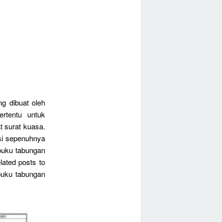
ng dibuat oleh
rtentu untuk
 surat kuasa.
si sepenuhnya
 buku tabungan
ated posts to
buku tabungan