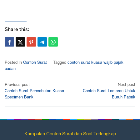
Share this:
Posted in
Contoh Surat
Tagged
contoh surat kuasa wajib pajak
badan
Post
Previous post
Next post
Contoh Surat Pencabutan Kuasa
Contoh Surat Lamaran Untuk
navigation
Specimen Bank
Buruh Pabrik
Kumpulan Contoh Surat dan Soal Terlengkap