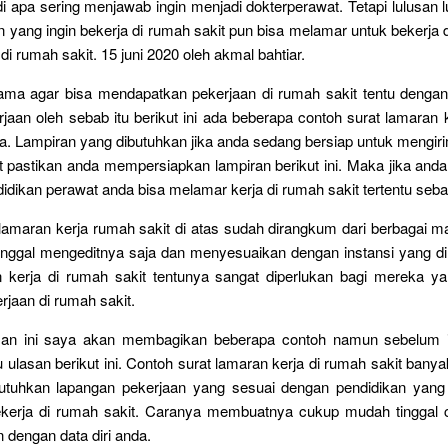
i apa sering menjawab ingin menjadi dokterperawat. Tetapi lulusan l
 yang ingin bekerja di rumah sakit pun bisa melamar untuk bekerja di
di rumah sakit. 15 juni 2020 oleh akmal bahtiar.
ama agar bisa mendapatkan pekerjaan di rumah sakit tentu denga
jaan oleh sebab itu berikut ini ada beberapa contoh surat lamaran 
sa. Lampiran yang dibutuhkan jika anda sedang bersiap untuk mengi
t pastikan anda mempersiapkan lampiran berikut ini. Maka jika anda 
idikan perawat anda bisa melamar kerja di rumah sakit tertentu seba
 lamaran kerja rumah sakit di atas sudah dirangkum dari berbagai 
inggal mengeditnya saja dan menyesuaikan dengan instansi yang di
n kerja di rumah sakit tentunya sangat diperlukan bagi mereka y
jaan di rumah sakit.
an ini saya akan membagikan beberapa contoh namun sebelum i
u ulasan berikut ini. Contoh surat lamaran kerja di rumah sakit bany
uhkan lapangan pekerjaan yang sesuai dengan pendidikan yang
 bekerja di rumah sakit. Caranya membuatnya cukup mudah tinggal 
 dengan data diri anda.