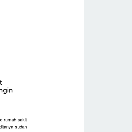
t
ngin
ke rumah sakit
ditanya sudah