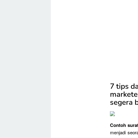
7 tips d
marketer
segera 
Contoh surat
menjadi seor