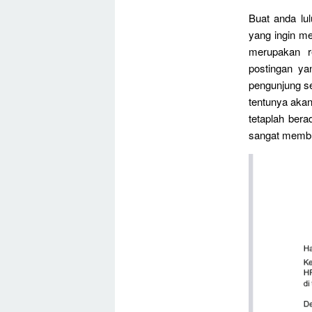
Buat anda lu
yang ingin me
merupakan r
postingan y
pengunjung s
tentunya aka
tetaplah bera
sangat membu