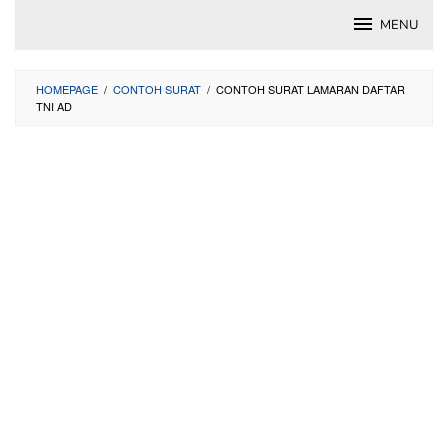
Skip
MENU
to
content
HOMEPAGE
/
CONTOH SURAT
/
CONTOH SURAT LAMARAN DAFTAR
TNI AD