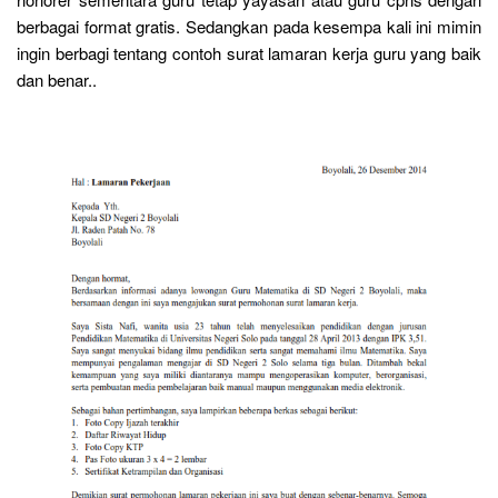
berbagai format gratis. Sedangkan pada kesempa kali ini mimin
ingin berbagi tentang contoh surat lamaran kerja guru yang baik
dan benar..