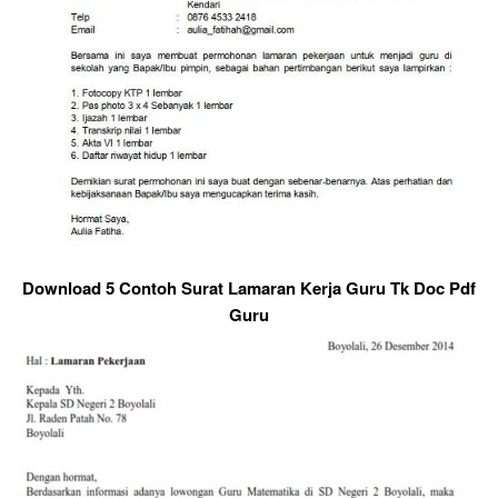
Download 5 Contoh Surat Lamaran Kerja Guru Tk Doc Pdf
Guru