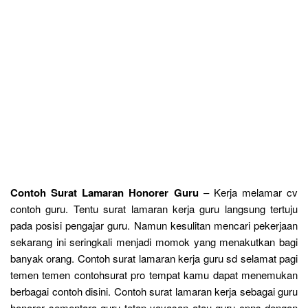
Contoh Surat Lamaran Honorer Guru
– Kerja melamar cv
contoh guru. Tentu surat lamaran kerja guru langsung tertuju
pada posisi pengajar guru. Namun kesulitan mencari pekerjaan
sekarang ini seringkali menjadi momok yang menakutkan bagi
banyak orang. Contoh surat lamaran kerja guru sd selamat pagi
temen temen contohsurat pro tempat kamu dapat menemukan
berbagai contoh disini. Contoh surat lamaran kerja sebagai guru
honorer sementara guru tetap yayasan atau guru cpns dengan