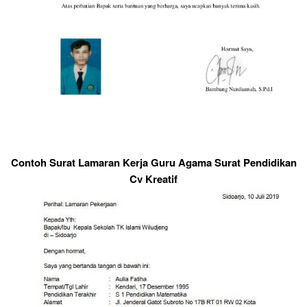
Contoh Surat Lamaran Kerja Guru Agama Surat Pendidikan
Cv Kreatif