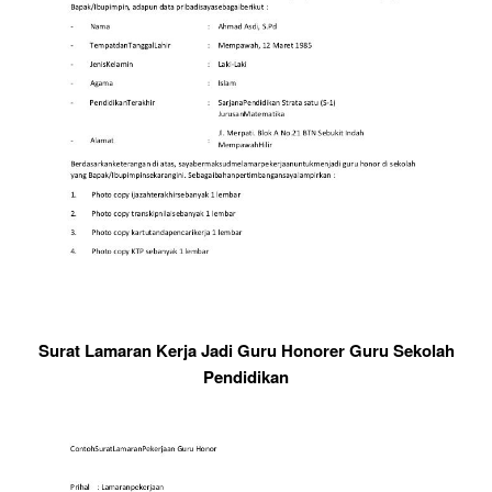
Surat Lamaran Kerja Jadi Guru Honorer Guru Sekolah
Pendidikan