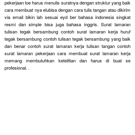
pekerjaan loe harus menulis suratnya dengan struktur yang baik
cara membuat nya elubisa dengan cara tulis tangan atau dikirim
via email bikin lah sesuai eyd ber bahasa indonesia singkat
resmi dan simple bisa juga bahasa inggris. Surat lamaran
tulisan tegak bersambung contoh surat lamaran kerja huruf
tegak bersambung contoh tulisan tegak bersambung yang baik
dan benar contoh surat lamaran kerja tulisan tangan contoh
surat lamaran pekerjaan cara membuat surat lamaran kerja
memang membutuhkan ketelitian dan harus di buat se
profesional. .