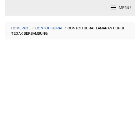
Skip
MENU
to
content
HOMEPAGE
/
CONTOH SURAT
/
CONTOH SURAT LAMARAN HURUF
TEGAK BERSAMBUNG