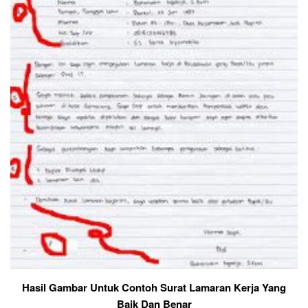
Hasil Gambar Untuk Contoh Surat Lamaran Kerja Yang
Baik Dan Benar