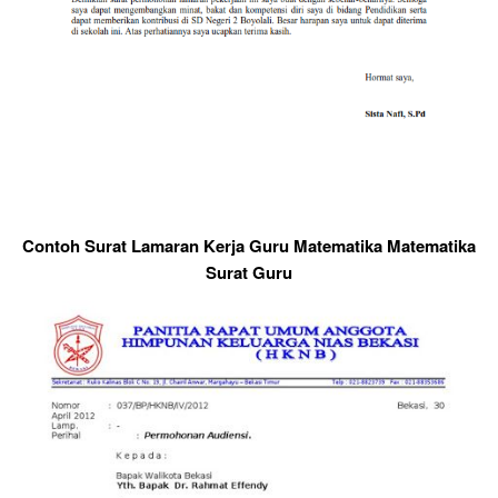
Contoh Surat Lamaran Kerja Guru Matematika Matematika
Surat Guru