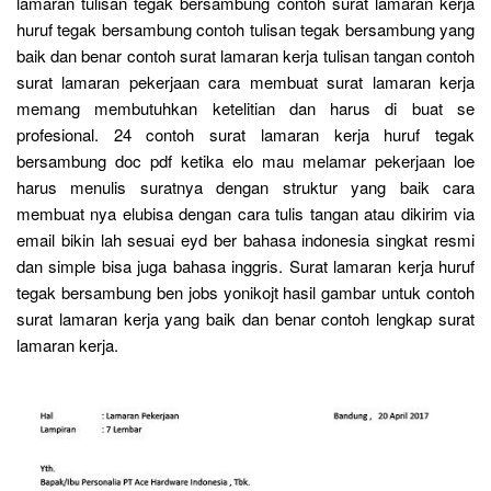
lamaran tulisan tegak bersambung contoh surat lamaran kerja
huruf tegak bersambung contoh tulisan tegak bersambung yang
baik dan benar contoh surat lamaran kerja tulisan tangan contoh
surat lamaran pekerjaan cara membuat surat lamaran kerja
memang membutuhkan ketelitian dan harus di buat se
profesional. 24 contoh surat lamaran kerja huruf tegak
bersambung doc pdf ketika elo mau melamar pekerjaan loe
harus menulis suratnya dengan struktur yang baik cara
membuat nya elubisa dengan cara tulis tangan atau dikirim via
email bikin lah sesuai eyd ber bahasa indonesia singkat resmi
dan simple bisa juga bahasa inggris. Surat lamaran kerja huruf
tegak bersambung ben jobs yonikojt hasil gambar untuk contoh
surat lamaran kerja yang baik dan benar contoh lengkap surat
lamaran kerja.