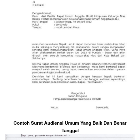
Contoh Surat Audiensi Umum Yang Baik Dan Benar
Tanggal