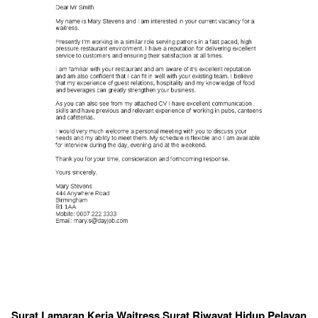
Surat Lamaran Kerja Waitress Surat Riwayat Hidup Pelayan