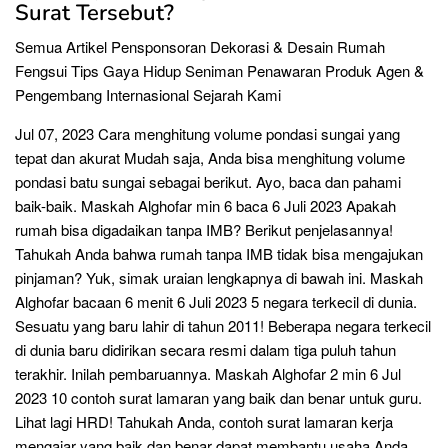
Surat Tersebut?
Semua Artikel Pensponsoran Dekorasi & Desain Rumah
Fengsui Tips Gaya Hidup Seniman Penawaran Produk Agen &
Pengembang Internasional Sejarah Kami
Jul 07, 2023 Cara menghitung volume pondasi sungai yang
tepat dan akurat Mudah saja, Anda bisa menghitung volume
pondasi batu sungai sebagai berikut. Ayo, baca dan pahami
baik-baik. Maskah Alghofar min 6 baca 6 Juli 2023 Apakah
rumah bisa digadaikan tanpa IMB? Berikut penjelasannya!
Tahukah Anda bahwa rumah tanpa IMB tidak bisa mengajukan
pinjaman? Yuk, simak uraian lengkapnya di bawah ini. Maskah
Alghofar bacaan 6 menit 6 Juli 2023 5 negara terkecil di dunia.
Sesuatu yang baru lahir di tahun 2011! Beberapa negara terkecil
di dunia baru didirikan secara resmi dalam tiga puluh tahun
terakhir. Inilah pembaruannya. Maskah Alghofar 2 min 6 Jul
2023 10 contoh surat lamaran yang baik dan benar untuk guru.
Lihat lagi HRD! Tahukah Anda, contoh surat lamaran kerja
mengajar yang baik dan benar dapat membantu usaha Anda