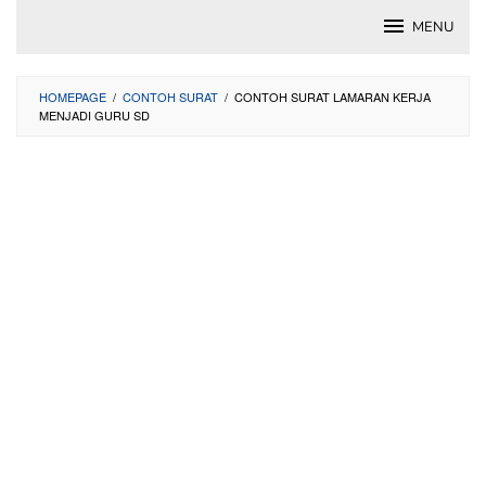
Skip
MENU
to
content
HOMEPAGE
/
CONTOH SURAT
/
CONTOH SURAT LAMARAN KERJA
MENJADI GURU SD