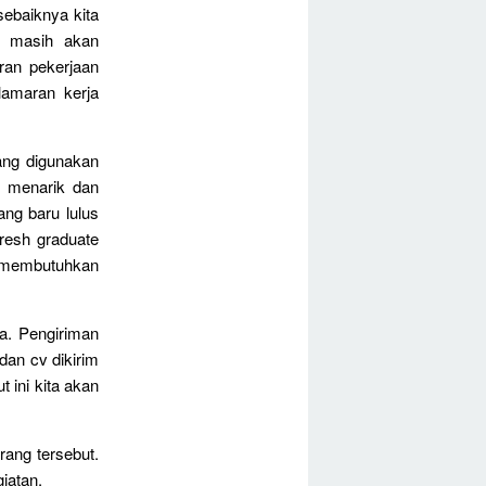
ebaiknya kita
ta masih akan
ran pekerjaan
lamaran kerja
ang digunakan
k menarik dan
ng baru lulus
resh graduate
a membutuhkan
ja. Pengiriman
dan cv dikirim
 ini kita akan
rang tersebut.
iatan.