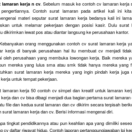
 lamaran kerja n cv
. Sebelum masuk ke contoh cv lamaran kerja s
pengertiannya. Contoh surat lamaran pada artikel kali ini ki
genai materi seputar surat lamaran kerja bedanya kali ini lama
skan untuk melamar pekerjaan dengan posisi kasir. Dulu surat 
 dikirimkan lewat pos atau diantar langsung ke perusahaan kantor.
. Kebanyakan orang menggunakan contoh cv surat lamaran kerja y
r kerja di banyak perusahaan hal itu membuat cv menjadi tida
ai oleh perusahaan yang membuka lowongan kerja. Baik mereka ya
apun mereka yang lulus sma atau smk tidak hanya mereka yang f
hkan surat lamaran kerja mereka yang ingin pindah kerja jug
 kerja untuk tempat pekerjaan.
 lamaran kerja 50 contoh cv simpel dan kreatif untuk lamaran ker
 kerja dan cv bisa dibagi menjadi dua bagian pertama surat lamaran 
u file dan kedua surat lamaran dan cv dikirim secara terpisah berikut
 surat lamaran kerja dan cv. Berisi informasi mengenai diri.
apa tingkat pendidikannya atau pun keahlian apa yang dimiliki seseo
ng cv daftar riwayat hidup. Contoh laporan pertanggungjawaban lpj keg