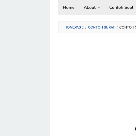
Skip
Home
About
Contoh Soal
to
content
HOMEPAGE
/
CONTOH SURAT
/
CONTOH S