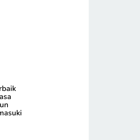
rbaik
masa
pun
masuki