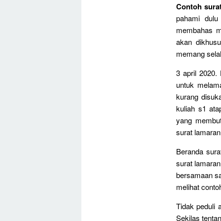
Contoh surat
pahami dulu 
membahas men
akan dikhusu
memang selalu
3 april 2020
untuk melama
kurang disuk
kuliah s1 at
yang membutu
surat lamaran
Beranda surat
surat lamaran
bersamaan sat
melihat contoh
Tidak peduli 
Sekilas tenta