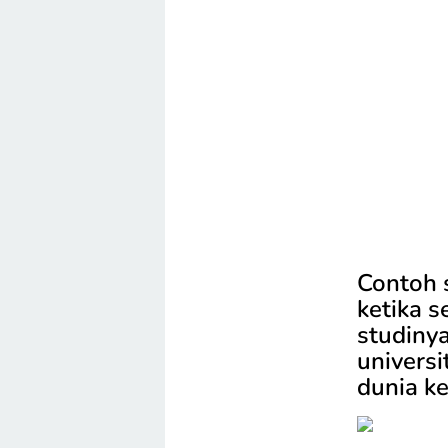
Contoh s
ketika 
studiny
univers
dunia ke