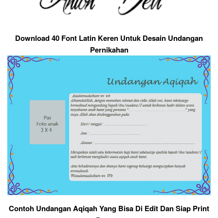
Download 40 Font Latin Keren Untuk Desain Undangan
Pernikahan
Contoh Undangan Aqiqah Yang Bisa Di Edit Dan Siap Print