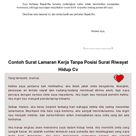
Contoh Surat Lamaran Kerja Tanpa Posisi Surat Riwayat
Hidup Cv