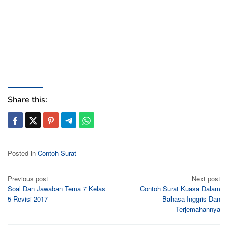
Share this:
Posted in
Contoh Surat
Post
Previous post
Next post
Soal Dan Jawaban Tema 7 Kelas
Contoh Surat Kuasa Dalam
navigation
5 Revisi 2017
Bahasa Inggris Dan
Terjemahannya