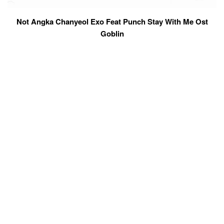
Not Angka Chanyeol Exo Feat Punch Stay With Me Ost
Goblin