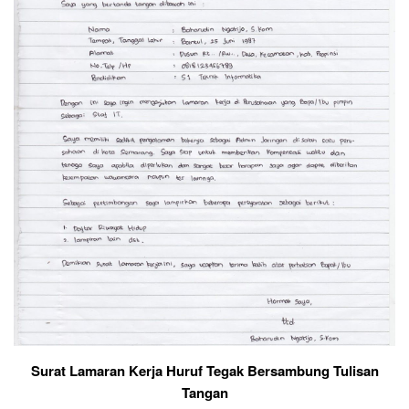
Surat Lamaran Kerja Huruf Tegak Bersambung Tulisan
Tangan