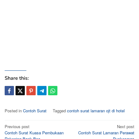
Share this:
Posted in
Contoh Surat
Tagged
contoh surat lamaran ojt di hotel
Post
Previous post
Next post
Contoh Surat Kuasa Pembukaan
Contoh Surat Lamaran Perawat
navigation
Rekening Bank Bca
Puskesmas