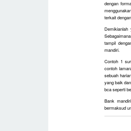
dengan forma
menggunakan.
terkait denga
Demikianlah 
Sebagaimana 
tampil dengan
mandiri.
Contoh 1 sur
contoh lamar
sebuah haria
yang baik dan
bca seperti ber
Bank mandiri
bermaksud unt