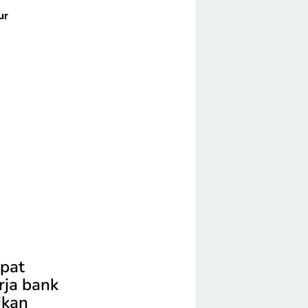
ur
i
epat
rja bank
ikan