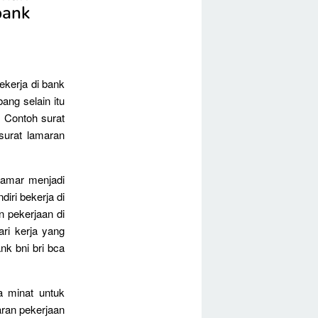
bank
ekerja di bank
ng selain itu
. Contoh surat
surat lamaran
lamar menjadi
iri bekerja di
 pekerjaan di
ri kerja yang
nk bni bri bca
a minat untuk
aran pekerjaan