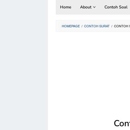
Skip
Home
About
Contoh Soal
to
content
HOMEPAGE
/
CONTOH SURAT
/
CONTOH S
Con