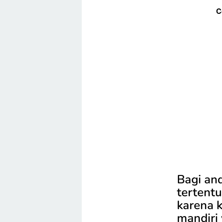
C
Bagi and
tertentu
karena k
mandiri