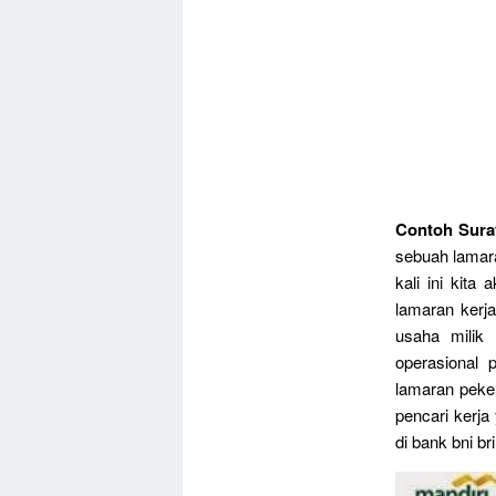
Contoh Sura
sebuah lamara
kali ini kit
lamaran kerj
usaha milik
operasional 
lamaran peke
pencari kerja
di bank bni br