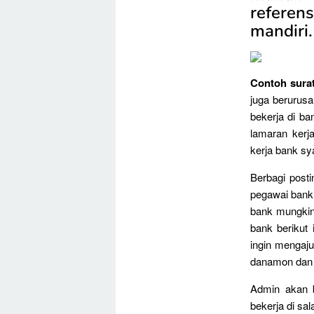
referen
mandiri.
Contoh surat
juga berurus
bekerja di ba
lamaran kerj
kerja bank sy
Berbagi post
pegawai bank 
bank mungkin
bank berikut
ingin mengaju
danamon dan l
Admin akan b
bekerja di sa