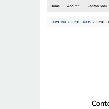
Skip
Home
About
Contoh Soal
to
content
HOMEPAGE
/
CONTOH SURAT
/
CONTOH S
Cont