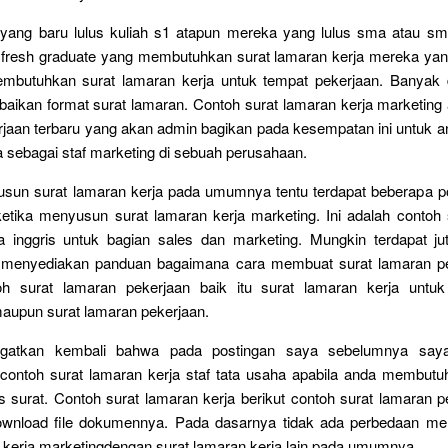
yang baru lulus kuliah s1 atapun mereka yang lulus sma atau sm
fresh graduate yang membutuhkan surat lamaran kerja mereka yang
embutuhkan surat lamaran kerja untuk tempat pekerjaan. Banyak d
aikan format surat lamaran. Contoh surat lamaran kerja marketing
jaan terbaru yang akan admin bagikan pada kesempatan ini untuk a
 sebagai staf marketing di sebuah perusahaan.
usun surat lamaran kerja pada umumnya tentu terdapat beberapa po
ketika menyusun surat lamaran kerja marketing. Ini adalah contoh
 inggris untuk bagian sales dan marketing. Mungkin terdapat juta
g menyediakan panduan bagaimana cara membuat surat lamaran p
toh surat lamaran pekerjaan baik itu surat lamaran kerja unt
aupun surat lamaran pekerjaan.
ngatkan kembali bahwa pada postingan saya sebelumnya say
ontoh surat lamaran kerja staf tata usaha apabila anda membutuh
 surat. Contoh surat lamaran kerja berikut contoh surat lamaran 
wnload file dokumennya. Pada dasarnya tidak ada perbedaan me
 kerja marketingdengan surat lamaran kerja lain pada umumnya.