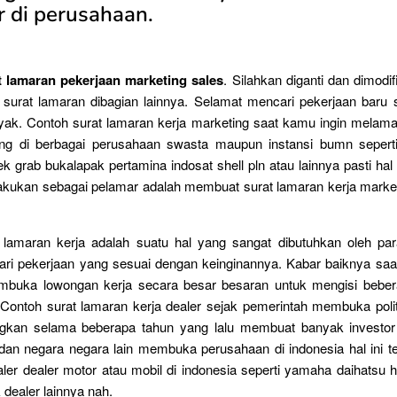
 di perusahaan.
 lamaran pekerjaan marketing sales
. Silahkan diganti dan dimodifi
k surat lamaran dibagian lainnya. Selamat mencari pekerjaan baru
yak. Contoh surat lamaran kerja marketing saat kamu ingin melama
ting di berbagai perusahaan swasta maupun instansi bumn seperti
ek grab bukalapak pertamina indosat shell pln atau lainnya pasti ha
akukan sebagai pelamar adalah membuat surat lamaran kerja market
 lamaran kerja adalah suatu hal yang sangat dibutuhkan oleh pa
ri pekerjaan yang sesuai dengan keinginannya. Kabar baiknya saat 
buka lowongan kerja secara besar besaran untuk mengisi bebe
. Contoh surat lamaran kerja dealer sejak pemerintah membuka polit
gkan selama beberapa tahun yang lalu membuat banyak investor 
dan negara negara lain membuka perusahaan di indonesia hal ini t
er dealer motor atau mobil di indonesia seperti yamaha daihatsu 
dealer lainnya nah.