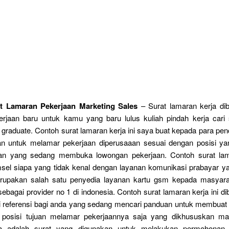
t Lamaran Pekerjaan Marketing Sales
– Surat lamaran kerja di
rjaan baru untuk kamu yang baru lulus kuliah pindah kerja cari
graduate. Contoh surat lamaran kerja ini saya buat kepada para penc
an untuk melamar pekerjaan diperusaaan sesuai dengan posisi ya
an yang sedang membuka lowongan pekerjaan. Contoh surat lam
msel siapa yang tidak kenal dengan layanan komunikasi prabayar ya
rupakan salah satu penyedia layanan kartu gsm kepada masyara
ebagai provider no 1 di indonesia. Contoh surat lamaran kerja ini di
i referensi bagi anda yang sedang mencari panduan untuk membuat 
 posisi tujuan melamar pekerjaannya saja yang dikhususkan mar
ja adalah surat yang digunakan untuk melakukan permohonan