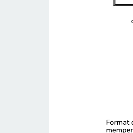
Format d
mempeng