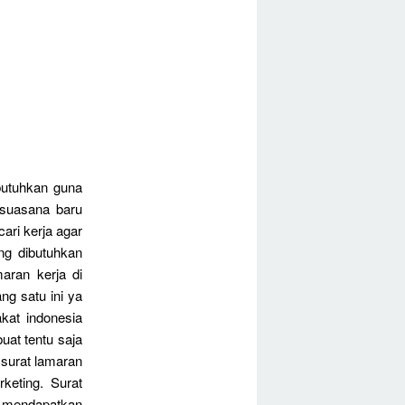
butuhkan guna
 suasana baru
ari kerja agar
ng dibutuhkan
aran kerja di
ng satu ini ya
kat indonesia
buat tentu saja
surat lamaran
keting. Surat
 mendapatkan