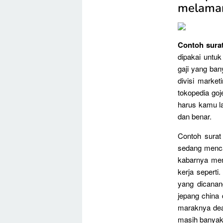
melamar
Contoh surat
dipakai untu
gaji yang ban
divisi marke
tokopedia goj
harus kamu l
dan benar.
Contoh surat
sedang menca
kabarnya mem
kerja seperti
yang dicanan
jepang china 
maraknya deal
masih banyak 