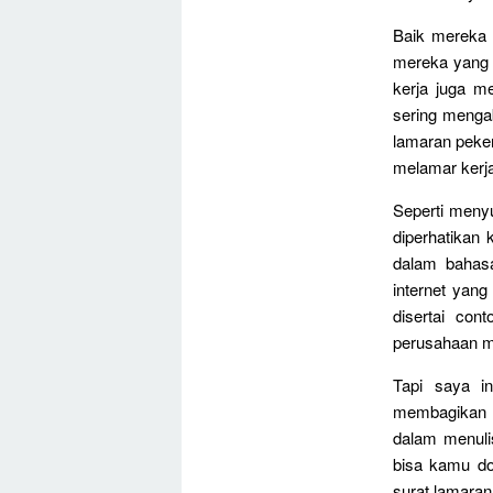
Baik mereka 
mereka yang 
kerja juga m
sering mengab
lamaran peker
melamar kerja
Seperti meny
diperhatikan 
dalam bahasa
internet yan
disertai con
perusahaan m
Tapi saya i
membagikan c
dalam menulis
bisa kamu do
surat lamaran