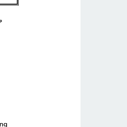
p
ang