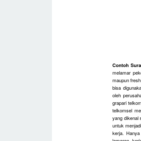
Contoh Sura
melamar peke
maupun fresh 
bisa digunak
oleh perusah
grapari telko
telkomsel me
yang dikenal s
untuk menjad
kerja. Hanya
lamaran ker