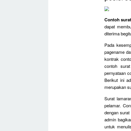
Contoh surat
dapat membu
diterima begi
Pada kesempa
pagename data
kontrak cont
contoh sura
pernyataan co
Berikut ini a
merupakan sur
Surat lamara
pelamar. Con
dengan surat 
admin bagika
untuk menuli