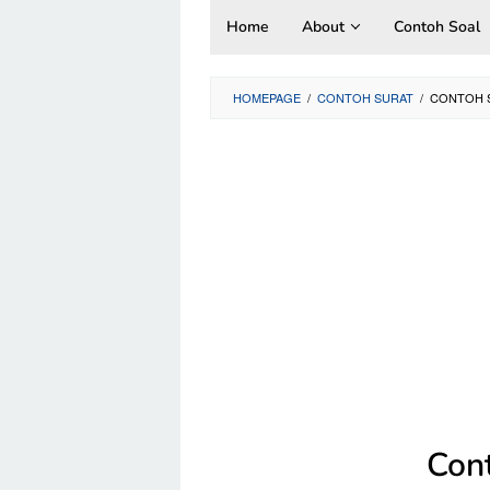
Skip
Home
About
Contoh Soal
to
content
HOMEPAGE
/
CONTOH SURAT
/
CONTOH S
Con