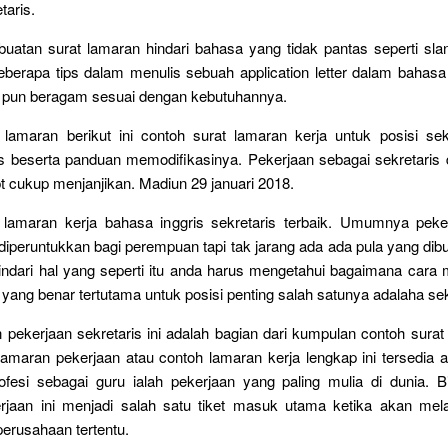
taris.
uatan surat lamaran hindari bahasa yang tidak pantas seperti slan
eberapa tips dalam menulis sebuah application letter dalam bahasa 
a pun beragam sesuai dengan kebutuhannya.
 lamaran berikut ini contoh surat lamaran kerja untuk posisi sek
is beserta panduan memodifikasinya. Pekerjaan sebagai sekretaris 
t cukup menjanjikan. Madiun 29 januari 2018.
 lamaran kerja bahasa inggris sekretaris terbaik. Umumnya peke
u diperuntukkan bagi perempuan tapi tak jarang ada ada pula yang dibu
ndari hal yang seperti itu anda harus mengetahui bagaimana cara m
 yang benar tertutama untuk posisi penting salah satunya adalaha sek
 pekerjaan sekretaris ini adalah bagian dari kumpulan contoh surat
lamaran pekerjaan atau contoh lamaran kerja lengkap ini tersedia 
ofesi sebagai guru ialah pekerjaan yang paling mulia di dunia. B
rjaan ini menjadi salah satu tiket masuk utama ketika akan mel
perusahaan tertentu.