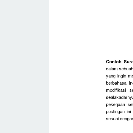
Contoh Sura
dalam sebuah
yang ingin m
berbahasa i
modifikasi 
sealakadarny
pekerjaan se
postingan ini
sesuai dengan 