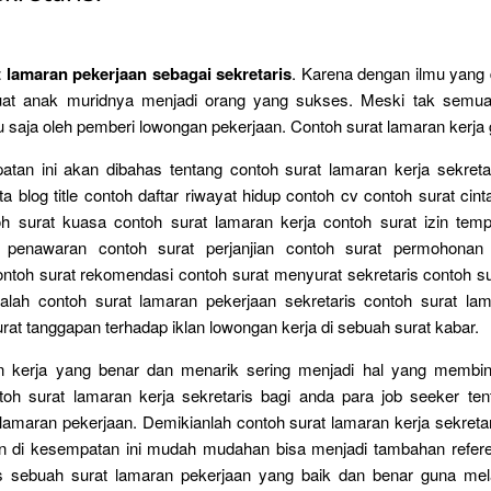
 lamaran pekerjaan sebagai sekretaris
. Karena dengan ilmu yang 
at anak muridnya menjadi orang yang sukses. Meski tak semua
tu saja oleh pemberi lowongan pekerjaan. Contoh surat lamaran kerja 
tan ini akan dibahas tentang contoh surat lamaran kerja sekretar
 blog title contoh daftar riwayat hidup contoh cv contoh surat cint
oh surat kuasa contoh surat lamaran kerja contoh surat izin temp
t penawaran contoh surat perjanjian contoh surat permohonan 
ntoh surat rekomendasi contoh surat menyurat sekretaris contoh s
dalah contoh surat lamaran pekerjaan sekretaris contoh surat lam
at tanggapan terhadap iklan lowongan kerja di sebuah surat kabar.
n kerja yang benar dan menarik sering menjadi hal yang membi
toh surat lamaran kerja sekretaris bagi anda para job seeker tent
lamaran pekerjaan. Demikianlah contoh surat lamaran kerja sekreta
n di kesempatan ini mudah mudahan bisa menjadi tambahan refere
s sebuah surat lamaran pekerjaan yang baik dan benar guna me