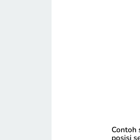
Contoh 
posisi s