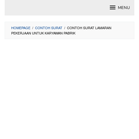
Skip
MENU
to
content
HOMEPAGE
/
CONTOH SURAT
/
CONTOH SURAT LAMARAN
PEKERJAAN UNTUK KARYAWAN PABRIK